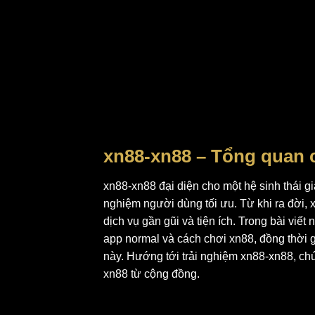
xn88-xn88 – Tổng quan ch