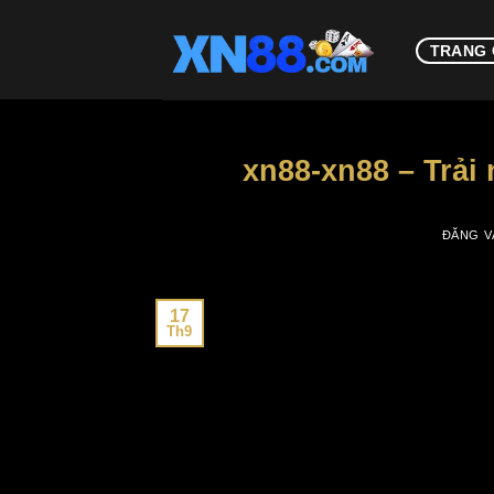
Bỏ
qua
TRANG 
nội
dung
xn88-xn88 – Trải
ĐĂNG 
17
Th9