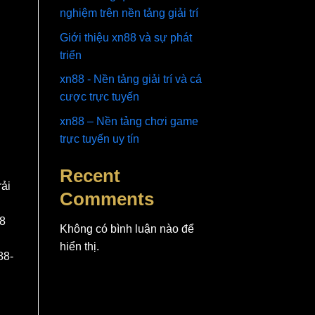
nghiệm trên nền tảng giải trí
Giới thiệu xn88 và sự phát
triển
xn88 - Nền tảng giải trí và cá
cược trực tuyến
xn88 – Nền tảng chơi game
trực tuyến uy tín
Recent
Comments
Không có bình luận nào để
hiển thị.