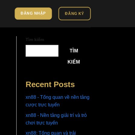
ĐĂNG NHẬP
ĐĂNG KÝ
Tìm kiếm
TÌM
KIẾM
Recent Posts
xn88 - Tổng quan về nền tảng
cược trực tuyến
xn88 - Nền tảng giải trí và trò
chơi trực tuyến
xn88: Tổng quan và trải