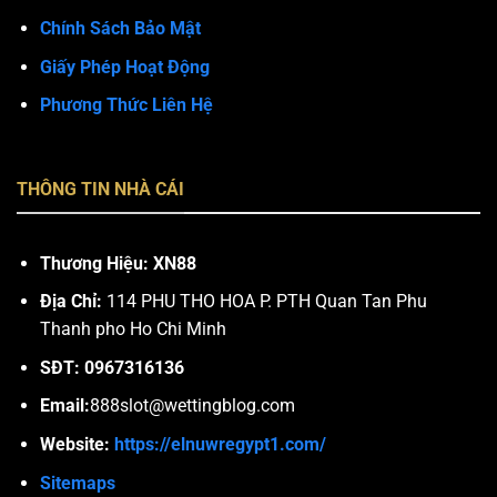
Chính Sách Bảo Mật
Giấy Phép Hoạt Động
Phương Thức Liên Hệ
THÔNG TIN NHÀ CÁI
Thương Hiệu: XN88
Địa Chỉ:
114 PHU THO HOA P. PTH Quan Tan Phu
Thanh pho Ho Chi Minh
SĐT:
0967316136
Email:
888slot@wettingblog.com
Website:
https://elnuwregypt1.com/
Sitemaps