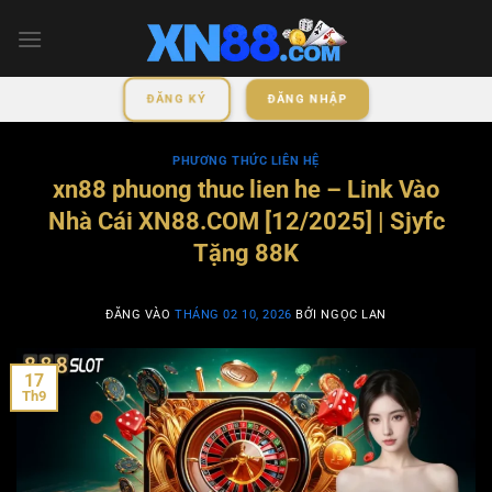
Bỏ
qua
nội
dung
ĐĂNG KÝ
ĐĂNG NHẬP
PHƯƠNG THỨC LIÊN HỆ
xn88 phuong thuc lien he – Link Vào
Nhà Cái XN88.COM [12/2025] | Sjyfc
Tặng 88K
ĐĂNG VÀO
THÁNG 02 10, 2026
BỞI
NGỌC LAN
17
Th9