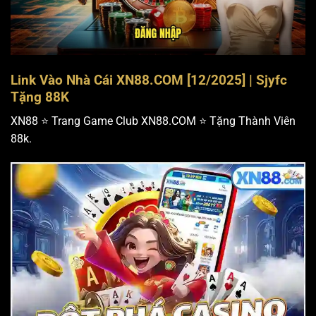
Link Vào Nhà Cái XN88.COM [12/2025] | Sjyfc
Tặng 88K
XN88 ⭐️ Trang Game Club XN88.COM ⭐️ Tặng Thành Viên
88k.