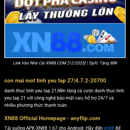
Link Vào Nhà Cái XN88.COM [12/2025] | Sjyfc Tặng 88K
con mai mot tinh yeu tap 27|4.7.2-20700
danh thuc tinh yeu tap 21,Nền tảng cá cược danh thuc tinh
yeu tap 21 với công nghệ bảo mật cao, hỗ trợ 24/7 và
nhiều phương thức thanh toán.
XN88 Official Homepage - anyflip.com
Tải xuống APK XN88 1.67 cho Android. Hãy đến
xn88
để