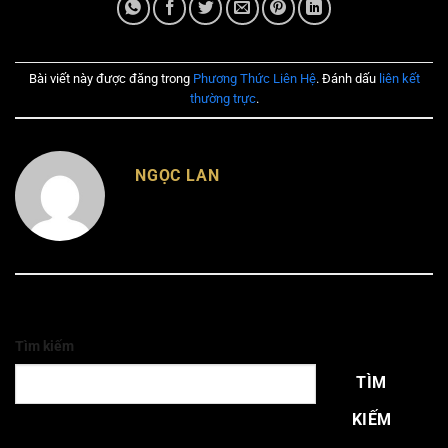
Bài viết này được đăng trong
Phương Thức Liên Hệ
. Đánh dấu
liên kết
thường trực
.
NGỌC LAN
Tìm kiếm
TÌM
KIẾM