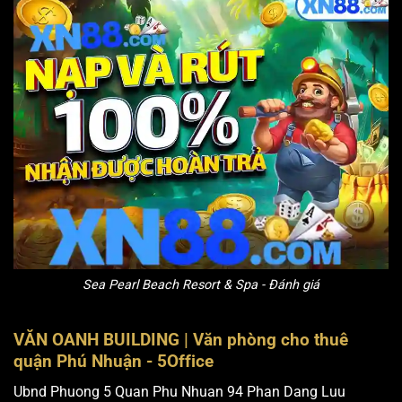
Sea Pearl Beach Resort & Spa - Đánh giá
VĂN OANH BUILDING | Văn phòng cho thuê
quận Phú Nhuận - 5Office
Ubnd Phuong 5 Quan Phu Nhuan 94 Phan Dang Luu