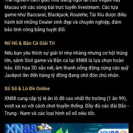
Macau với các sòng bài trực tuyến livestream. Các tựa
game như Baccarat, Blackjack, Roulette, Tài Xỉu được điều
hành bởi những Dealer xinh đẹp và chuyên nghiệp, đảm
bảo tính công bằng tuyệt đối.
Nổ Hũ & Bắn Cá Giải Trí
Nếu bạn yêu thích sự giải trí nhẹ nhàng nhưng cơ hội trúng
lớn, sảnh Slot game và Bắn cá tại XN88 là lựa chọn hoàn
hảo. Đồ họa 3D sắc nét, âm thanh sống động cùng các quỹ
Jackpot lên đến hàng tỷ đồng đang chờ đón chủ nhân.
Xổ Số & Lô Đề Online
XN88 cung cấp tỷ lệ ăn lô đề cao nhất thị trường (1 ăn 99),
vượt xa so với cách chơi truyền thống. Đầy đủ các đài Bắc -
Trung - Nam và các loại hình xổ số siêu tốc.