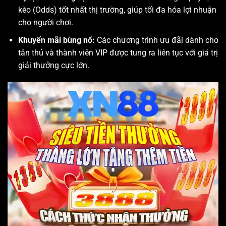
kèo (Odds) tốt nhất thị trường, giúp tối đa hóa lợi nhuận
cho người chơi.
Khuyến mãi bùng nổ:
Các chương trình ưu đãi dành cho
tân thủ và thành viên VIP được tung ra liên tục với giá trị
giải thưởng cực lớn.