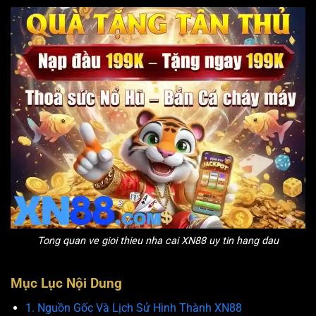
Tong quan ve gioi thieu nha cai XN88 uy tin hang dau
Mục Lục Nội Dung
1. Nguồn Gốc Và Lịch Sử Hình Thành XN88