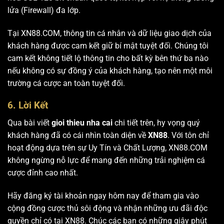
lửa (Firewall) đa lớp.
Tại XN88.COM, thông tin cá nhân và dữ liệu giao dịch của
khách hàng được cam kết giữ bí mật tuyệt đối. Chúng tôi
cam kết không tiết lộ thông tin cho bất kỳ bên thứ ba nào
nếu không có sự đồng ý của khách hàng, tạo nên một môi
trường cá cược an toàn tuyệt đối.
6. Lời Kết
Qua bài viết
gioi thieu nha cai
chi tiết trên, hy vọng quý
khách hàng đã có cái nhìn toàn diện về
XN88
. Với tôn chỉ
hoạt động dựa trên sự Uy Tín và Chất Lượng, XN88.COM
không ngừng nỗ lực để mang đến những trải nghiệm cá
cược đỉnh cao nhất.
Hãy đăng ký tài khoản ngay hôm nay để tham gia vào
cộng đồng cược thủ sôi động và nhận những ưu đãi độc
quyền chỉ có tại XN88. Chúc các bạn có những giây phút