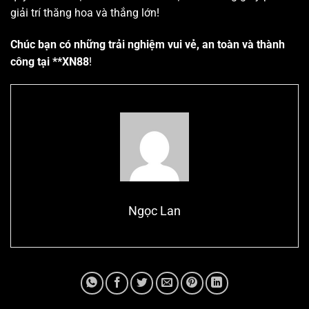
giải trí thăng hoa và thắng lớn!
Chúc bạn có những trải nghiệm vui vẻ, an toàn và thành
công tại **XN88
!
Ngọc Lan