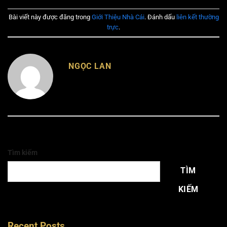
Bài viết này được đăng trong
Giới Thiệu Nhà Cái
. Đánh dấu
liên kết thường
trực
.
NGỌC LAN
Tìm kiếm
TÌM
KIẾM
Recent Posts