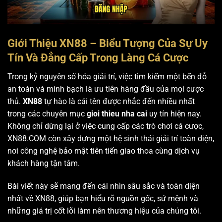
Giới Thiệu XN88 – Biểu Tượng Của Sự Uy
Tín Và Đẳng Cấp Trong Làng Cá Cược
Trong kỷ nguyên số hóa giải trí, việc tìm kiếm một bến đỗ
an toàn và minh bạch là ưu tiên hàng đầu của mọi cược
thủ.
XN88
tự hào là cái tên được nhắc đến nhiều nhất
trong các chuyên mục
gioi thieu nha cai
uy tín hiện nay.
Không chỉ dừng lại ở việc cung cấp các trò chơi cá cược,
XN88.COM còn xây dựng một hệ sinh thái giải trí toàn diện,
nơi công nghệ bảo mật tiên tiến giao thoa cùng dịch vụ
khách hàng tận tâm.
Bài viết này sẽ mang đến cái nhìn sâu sắc và toàn diện
nhất về XN88, giúp bạn hiểu rõ nguồn gốc, sứ mệnh và
những giá trị cốt lõi làm nên thương hiệu của chúng tôi.