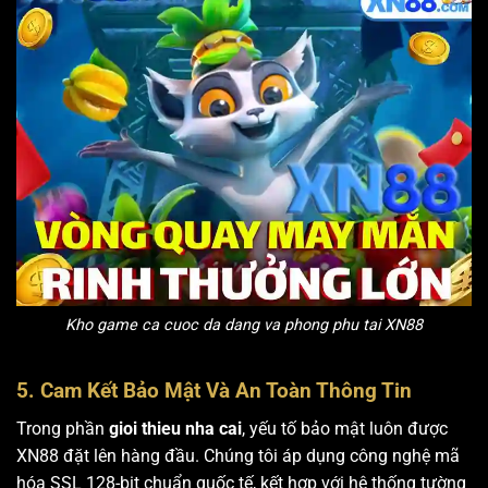
Kho game ca cuoc da dang va phong phu tai XN88
5. Cam Kết Bảo Mật Và An Toàn Thông Tin
Trong phần
gioi thieu nha cai
, yếu tố bảo mật luôn được
XN88 đặt lên hàng đầu. Chúng tôi áp dụng công nghệ mã
hóa SSL 128-bit chuẩn quốc tế, kết hợp với hệ thống tường