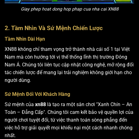
Giay phep hoat dong hop phap cua nha cai XN88
2. Tầm Nhìn Và Sứ Mệnh Chiến Lược
Tầm Nhìn Dài Hạn
XN88 không chỉ tham vọng trở thành nhà cái số 1 tại Việt
Nam mà còn hướng tới vị thế thống lĩnh thị trường Đông
Nam Á. Chúng tôi liên tục cập nhật công nghệ, mở rộng đối
tác chiến lược để mang lại trải nghiệm không giới hạn cho
người dùng.
Sứ Mệnh Đối Với Khách Hàng
Sứ mệnh của
xn88
là tạo ra một sân chơi "Xanh Chín – An
Toàn – Đẳng Cấp". Chúng tôi cam kết bảo vệ quyền lợi của
người chơi tuyệt đối, từ việc thanh toán sòng phẳng đến
việc hỗ trợ giải quyết mọi khiếu nại một cách nhanh chóng
nhất.