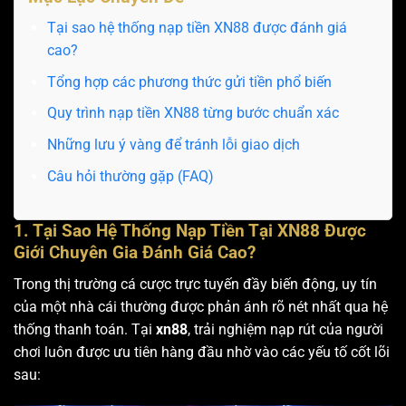
Tại sao hệ thống nạp tiền XN88 được đánh giá
cao?
Tổng hợp các phương thức gửi tiền phổ biến
Quy trình nạp tiền XN88 từng bước chuẩn xác
Những lưu ý vàng để tránh lỗi giao dịch
Câu hỏi thường gặp (FAQ)
1. Tại Sao Hệ Thống Nạp Tiền Tại XN88 Được
Giới Chuyên Gia Đánh Giá Cao?
Trong thị trường cá cược trực tuyến đầy biến động, uy tín
của một nhà cái thường được phản ánh rõ nét nhất qua hệ
thống thanh toán. Tại
xn88
, trải nghiệm nạp rút của người
chơi luôn được ưu tiên hàng đầu nhờ vào các yếu tố cốt lõi
sau: