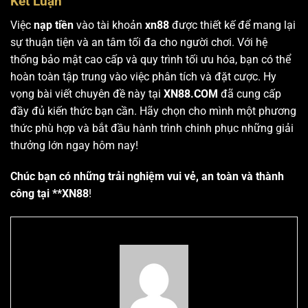
Kết Luận
Việc
nạp tiền
vào tài khoản
xn88
được thiết kế để mang lại
sự thuận tiện và an tâm tối đa cho người chơi. Với hệ
thống bảo mật cao cấp và quy trình tối ưu hóa, bạn có thể
hoàn toàn tập trung vào việc phân tích và đặt cược. Hy
vọng bài viết chuyên đề này tại
XN88.COM
đã cung cấp
đầy đủ kiến thức bạn cần. Hãy chọn cho mình một phương
thức phù hợp và bắt đầu hành trình chinh phục những giải
thưởng lớn ngay hôm nay!
Chúc bạn có những trải nghiệm vui vẻ, an toàn và thành
công tại **XN88
!