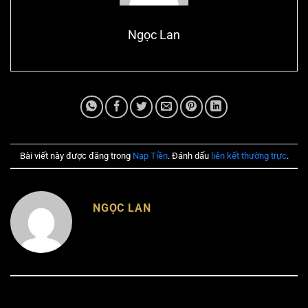
Ngọc Lan
Bài viết này được đăng trong
Nạp Tiền
. Đánh dấu
liên kết thường trực
.
NGỌC LAN