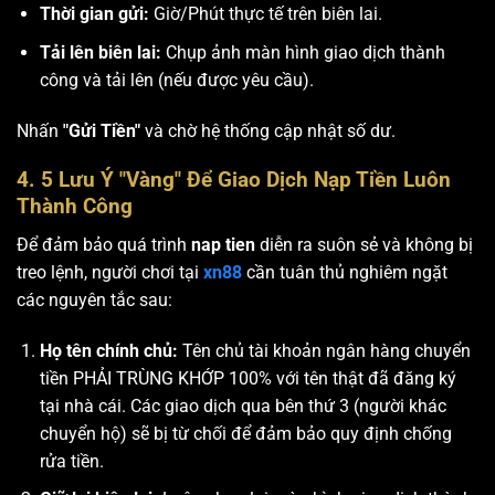
Thời gian gửi:
Giờ/Phút thực tế trên biên lai.
Tải lên biên lai:
Chụp ảnh màn hình giao dịch thành
công và tải lên (nếu được yêu cầu).
Nhấn
"Gửi Tiền"
và chờ hệ thống cập nhật số dư.
4. 5 Lưu Ý "Vàng" Để Giao Dịch Nạp Tiền Luôn
Thành Công
Để đảm bảo quá trình
nap tien
diễn ra suôn sẻ và không bị
treo lệnh, người chơi tại
xn88
cần tuân thủ nghiêm ngặt
các nguyên tắc sau:
Họ tên chính chủ:
Tên chủ tài khoản ngân hàng chuyển
tiền PHẢI TRÙNG KHỚP 100% với tên thật đã đăng ký
tại nhà cái. Các giao dịch qua bên thứ 3 (người khác
chuyển hộ) sẽ bị từ chối để đảm bảo quy định chống
rửa tiền.