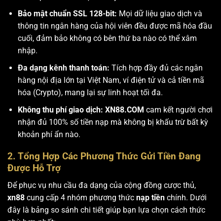
Bảo mật chuẩn SSL 128-bit:
Mọi dữ liệu giao dịch và
thông tin ngân hàng của hội viên đều được mã hóa đầu
cuối, đảm bảo không có bên thứ ba nào có thể xâm
nhập.
Đa dạng kênh thanh toán:
Tích hợp đầy đủ các ngân
hàng nội địa lớn tại Việt Nam, ví điện tử và cả tiền mã
hóa (Crypto), mang lại sự linh hoạt tối đa.
Không thu phí giao dịch:
XN88.COM
cam kết người chơi
nhận đủ 100% số tiền nạp mà không bị khấu trừ bất kỳ
khoản phí ẩn nào.
2. Tổng Hợp Các Phương Thức Gửi Tiền Đang
Được Hỗ Trợ
Để phục vụ nhu cầu đa dạng của cộng đồng cược thủ,
xn88
cung cấp 4 nhóm phương thức
nạp tiền
chính. Dưới
đây là bảng so sánh chi tiết giúp bạn lựa chọn cách thức