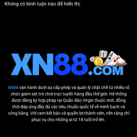
Không có bình luận nào để hiển thị.
XN88
vận hành dưới sự cấp phép và quản lý chặt chẽ từ nhiều tổ
chức giám sát trò chơi trực tuyến hàng đầu thế giới. Hệ thống
được đăng ký hợp pháp tại Quần đảo Virgin thuộc Anh, đồng
thời đáp ứng đầy đủ các tiêu chuẩn quốc tế về minh bạch và
công bằng. Với cam kết bảo vệ quyền lợi thành viên, nền tảng chỉ
phục vụ cho những ai từ 18 tuổi trở lên.