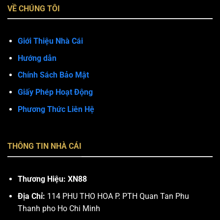
VỀ CHÚNG TÔI
Giới Thiệu Nhà Cái
Hướng dẫn
Chính Sách Bảo Mật
Giấy Phép Hoạt Động
Phương Thức Liên Hệ
THÔNG TIN NHÀ CÁI
Thương Hiệu: XN88
Địa Chỉ:
114 PHU THO HOA P. PTH Quan Tan Phu
Thanh pho Ho Chi Minh