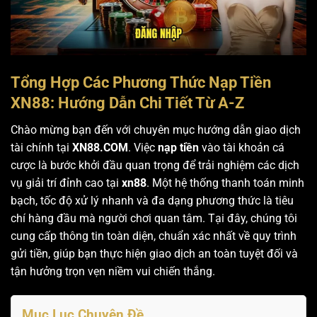
Tổng Hợp Các Phương Thức Nạp Tiền
XN88: Hướng Dẫn Chi Tiết Từ A-Z
Chào mừng bạn đến với chuyên mục hướng dẫn giao dịch
tài chính tại
XN88.COM
. Việc
nạp tiền
vào tài khoản cá
cược là bước khởi đầu quan trọng để trải nghiệm các dịch
vụ giải trí đỉnh cao tại
xn88
. Một hệ thống thanh toán minh
bạch, tốc độ xử lý nhanh và đa dạng phương thức là tiêu
chí hàng đầu mà người chơi quan tâm. Tại đây, chúng tôi
cung cấp thông tin toàn diện, chuẩn xác nhất về quy trình
gửi tiền, giúp bạn thực hiện giao dịch an toàn tuyệt đối và
tận hưởng trọn vẹn niềm vui chiến thắng.
Mục Lục Chuyên Đề