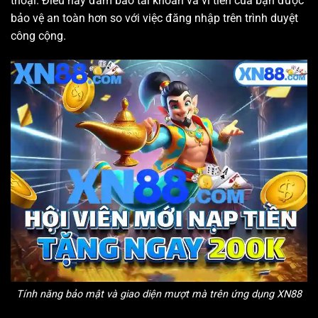
thoại. Điều này đảm bảo tài khoản và ví tiền của bạn được
bảo vệ an toàn hơn so với việc đăng nhập trên trình duyệt
công cộng.
Tính năng bảo mật và giao diện mượt mà trên ứng dụng XN88