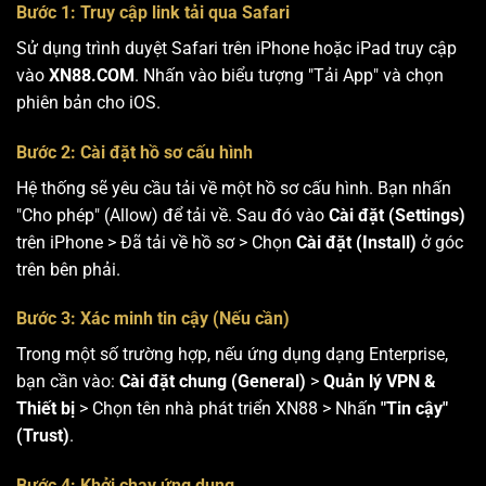
Bước 1: Truy cập link tải qua Safari
Sử dụng trình duyệt Safari trên iPhone hoặc iPad truy cập
vào
XN88.COM
. Nhấn vào biểu tượng "Tải App" và chọn
phiên bản cho iOS.
Bước 2: Cài đặt hồ sơ cấu hình
Hệ thống sẽ yêu cầu tải về một hồ sơ cấu hình. Bạn nhấn
"Cho phép" (Allow) để tải về. Sau đó vào
Cài đặt (Settings)
trên iPhone > Đã tải về hồ sơ > Chọn
Cài đặt (Install)
ở góc
trên bên phải.
Bước 3: Xác minh tin cậy (Nếu cần)
Trong một số trường hợp, nếu ứng dụng dạng Enterprise,
bạn cần vào:
Cài đặt chung (General)
>
Quản lý VPN &
Thiết bị
> Chọn tên nhà phát triển XN88 > Nhấn
"Tin cậy"
(Trust)
.
Bước 4: Khởi chạy ứng dụng