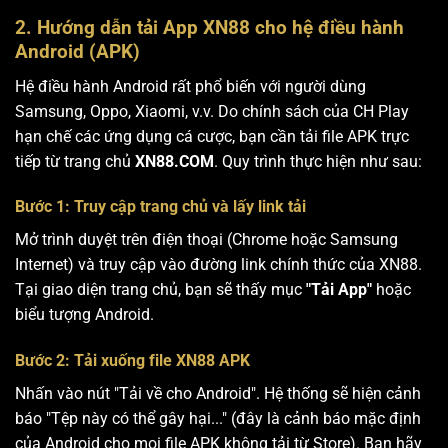
2. Hướng dẫn tải App XN88 cho hệ điều hành
Android (APK)
Hệ điều hành Android rất phổ biến với người dùng
Samsung, Oppo, Xiaomi, v.v. Do chính sách của CH Play
hạn chế các ứng dụng cá cược, bạn cần tải file APK trực
tiếp từ trang chủ
XN88.COM
. Quy trình thực hiện như sau:
Bước 1: Truy cập trang chủ và lấy link tải
Mở trình duyệt trên điện thoại (Chrome hoặc Samsung
Internet) và truy cập vào đường link chính thức của XN88.
Tại giao diện trang chủ, bạn sẽ thấy mục
"Tải App"
hoặc
biểu tượng Android.
Bước 2: Tải xuống file XN88 APK
Nhấn vào nút "Tải về cho Android". Hệ thống sẽ hiện cảnh
báo "Tệp này có thể gây hại..." (đây là cảnh báo mặc định
của Android cho mọi file APK không tải từ Store). Bạn hãy