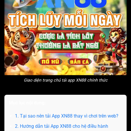
Giao diện trang chủ tải app XN88 chính thức
Mục lục nội dung:
1. Tại sao nên tải App XN88 thay vì chơi trên web?
2. Hướng dẫn tải App XN88 cho hệ điều hành