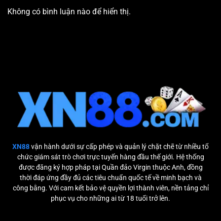
Không có bình luận nào để hiển thị.
XN88
vận hành dưới sự cấp phép và quản lý chặt chẽ từ nhiều tổ
chức giám sát trò chơi trực tuyến hàng đầu thế giới. Hệ thống
được đăng ký hợp pháp tại Quần đảo Virgin thuộc Anh, đồng
thời đáp ứng đầy đủ các tiêu chuẩn quốc tế về minh bạch và
công bằng. Với cam kết bảo vệ quyền lợi thành viên, nền tảng chỉ
phục vụ cho những ai từ 18 tuổi trở lên.