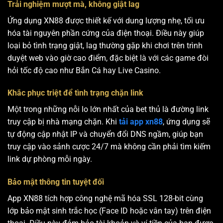
Trải nghiệm mượt mà, không giật lag
Ứng dụng XN88 được thiết kế với dung lượng nhẹ, tối ưu
hóa tài nguyên phần cứng của điện thoại. Điều này giúp
loại bỏ tình trạng giật, lag thường gặp khi chơi trên trình
duyệt web vào giờ cao điểm, đặc biệt là với các game đòi
hỏi tốc độ cao như Bắn Cá hay Live Casino.
Khắc phục triệt để tình trạng chặn link
Một trong những nỗi lo lớn nhất của bet thủ là đường link
truy cập bị nhà mạng chặn. Khi
tải app xn88
, ứng dụng sẽ
tự động cập nhật IP và chuyển đổi DNS ngầm, giúp bạn
truy cập vào sảnh cược 24/7 mà không cần phải tìm kiếm
link dự phòng mỗi ngày.
Bảo mật thông tin tuyệt đối
App XN88 tích hợp công nghệ mã hóa SSL 128-bit cùng
lớp bảo mật sinh trắc học (Face ID hoặc vân tay) trên điện