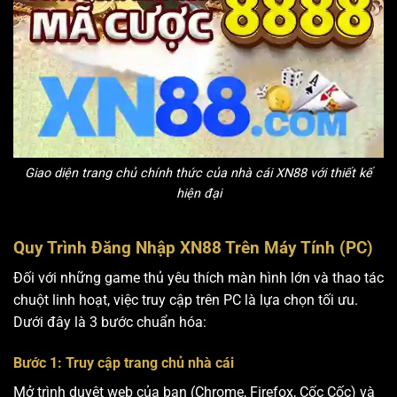
Giao diện trang chủ chính thức của nhà cái XN88 với thiết kế
hiện đại
Quy Trình Đăng Nhập XN88 Trên Máy Tính (PC)
Đối với những game thủ yêu thích màn hình lớn và thao tác
chuột linh hoạt, việc truy cập trên PC là lựa chọn tối ưu.
Dưới đây là 3 bước chuẩn hóa:
Bước 1: Truy cập trang chủ nhà cái
Mở trình duyệt web của bạn (Chrome, Firefox, Cốc Cốc) và