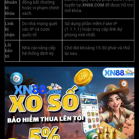
khoản
động bất thường
tuyến tại
XN88.COM
để được hỗ trợ
bị
hoặc vi phạm chính
mở khóa.
khóa
sách.
Link
Do nhà mạng quét
Sử dụng phần mềm Fake IP
bị
các IP cá cược
(1.1.1.1) hoặc truy cập link dự
chặn
quốc tế.
phòng mới nhất.
Lỗi
Nhà cái nâng cấp
Chờ đợi khoảng 15-30 phút và thử
bảo
hệ thống định kỳ.
lại sau.
trì