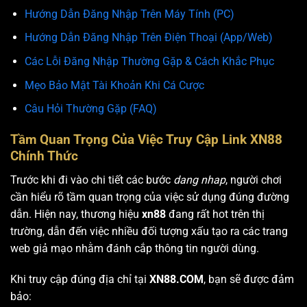
Hướng Dẫn Đăng Nhập Trên Máy Tính (PC)
Hướng Dẫn Đăng Nhập Trên Điện Thoại (App/Web)
Các Lỗi Đăng Nhập Thường Gặp & Cách Khắc Phục
Mẹo Bảo Mật Tài Khoản Khi Cá Cược
Câu Hỏi Thường Gặp (FAQ)
Tầm Quan Trọng Của Việc Truy Cập Link XN88
Chính Thức
Trước khi đi vào chi tiết các bước
dang nhap
, người chơi
cần hiểu rõ tầm quan trọng của việc sử dụng đúng đường
dẫn. Hiện nay, thương hiệu
xn88
đang rất hot trên thị
trường, dẫn đến việc nhiều đối tượng xấu tạo ra các trang
web giả mạo nhằm đánh cắp thông tin người dùng.
Khi truy cập đúng địa chỉ tại
XN88.COM
, bạn sẽ được đảm
bảo: