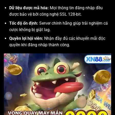
Dữ liệu được mã hóa:
Mọi thông tin đăng nhập đều
được bảo vệ bởi công nghệ SSL 128-bit.
Tốc độ ổn định:
Server chính hãng giúp trải nghiệm cá
cược không bị giật lag.
Quyền lợi hội viên:
Nhận đầy đủ các khuyến mãi độc
quyền khi đăng nhập thành công.