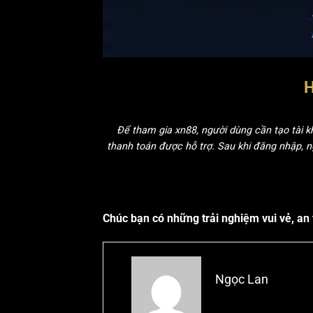
H
Để tham gia xn88, người dùng cần tạo tài 
thanh toán được hỗ trợ. Sau khi đăng nhập, 
Chúc bạn có những trải nghiệm vui vẻ, an
Ngọc Lan