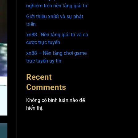
nghiệm trên nền tảng giải trí
Giới thiệu xn88 và sự phát
triển
xn88 - Nền tảng giải trí và cá
cược trực tuyến
xn88 – Nền tảng chơi game
trực tuyến uy tín
Recent
Comments
Không có bình luận nào để
hiển thị.