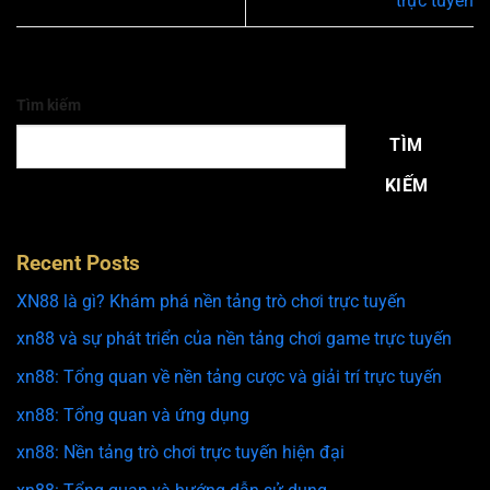
trực tuyến
Tìm kiếm
TÌM
KIẾM
Recent Posts
XN88 là gì? Khám phá nền tảng trò chơi trực tuyến
xn88 và sự phát triển của nền tảng chơi game trực tuyến
xn88: Tổng quan về nền tảng cược và giải trí trực tuyến
xn88: Tổng quan và ứng dụng
xn88: Nền tảng trò chơi trực tuyến hiện đại