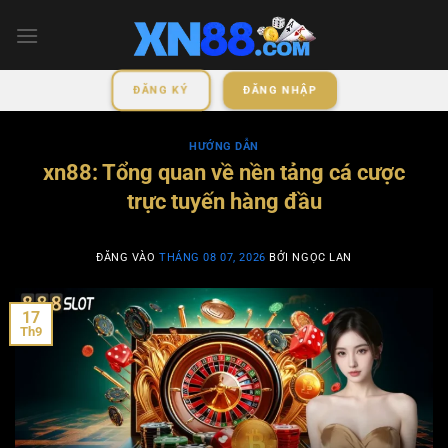
Bỏ
qua
nội
dung
ĐĂNG KÝ
ĐĂNG NHẬP
HƯỚNG DẪN
xn88: Tổng quan về nền tảng cá cược
trực tuyến hàng đầu
ĐĂNG VÀO
THÁNG 08 07, 2026
BỞI
NGỌC LAN
17
Th9