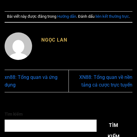
Bài viết này được đăng trong
Hướng dẫn
. Đánh dấu
liên kết thường trực
.
NGỌC LAN
xn88: Tổng quan và ứng
XN88: Tổng quan về nền
dụng
tảng cá cược trực tuyến
Tìm kiếm
TÌM
KIẾM