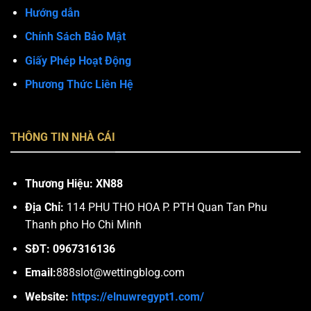
Hướng dẫn
Chính Sách Bảo Mật
Giấy Phép Hoạt Động
Phương Thức Liên Hệ
THÔNG TIN NHÀ CÁI
Thương Hiệu: XN88
Địa Chỉ:
114 PHU THO HOA P. PTH Quan Tan Phu
Thanh pho Ho Chi Minh
SĐT:
0967316136
Email:
888slot@wettingblog.com
Website:
https://elnuwregypt1.com/