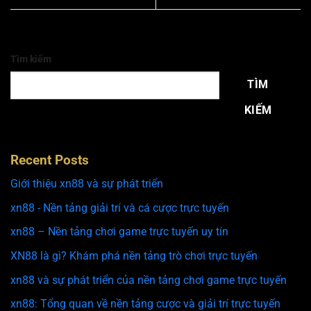
Tìm kiếm
TÌM
KIẾM
Recent Posts
Giới thiệu xn88 và sự phát triển
xn88 - Nền tảng giải trí và cá cược trực tuyến
xn88 – Nền tảng chơi game trực tuyến uy tín
XN88 là gì? Khám phá nền tảng trò chơi trực tuyến
xn88 và sự phát triển của nền tảng chơi game trực tuyến
xn88: Tổng quan về nền tảng cược và giải trí trực tuyến