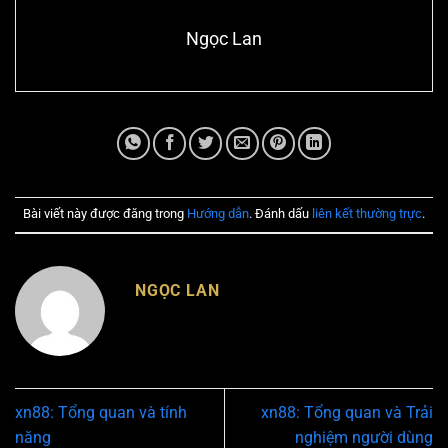
Ngọc Lan
Bài viết này được đăng trong
Hướng dẫn
. Đánh dấu
liên kết thường trực
.
NGỌC LAN
xn88: Tổng quan và tính
xn88: Tổng quan và Trải
năng
nghiệm người dùng