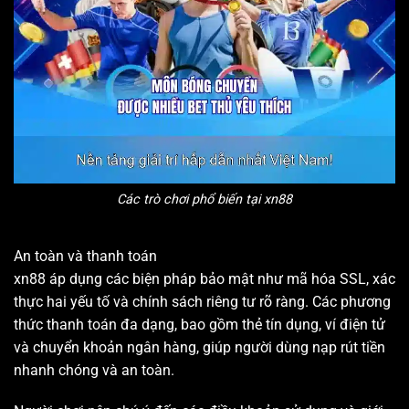
Các trò chơi phổ biến tại xn88
An toàn và thanh toán
xn88 áp dụng các biện pháp bảo mật như mã hóa SSL, xác
thực hai yếu tố và chính sách riêng tư rõ ràng. Các phương
thức thanh toán đa dạng, bao gồm thẻ tín dụng, ví điện tử
và chuyển khoản ngân hàng, giúp người dùng nạp rút tiền
nhanh chóng và an toàn.