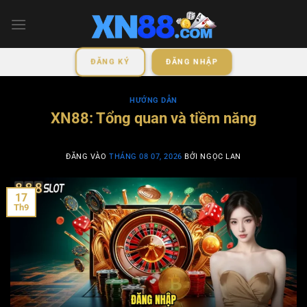
Bỏ
qua
nội
dung
ĐĂNG KÝ
ĐĂNG NHẬP
HƯỚNG DẪN
XN88: Tổng quan và tiềm năng
ĐĂNG VÀO
THÁNG 08 07, 2026
BỞI
NGỌC LAN
17
Th9