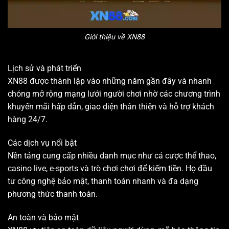
Giới thiệu về XN88
Lịch sử và phát triển
XN88 được thành lập vào những năm gần đây và nhanh
chóng mở rộng mạng lưới người chơi nhờ các chương trình
khuyến mãi hấp dẫn, giao diện thân thiện và hỗ trợ khách
hàng 24/7.
Các dịch vụ nổi bật
Nền tảng cung cấp nhiều danh mục như cá cược thể thao,
casino live, e-sports và trò chơi chơi để kiếm tiền. Họ đầu
tư công nghệ bảo mật, thanh toán nhanh và đa dạng
phương thức thanh toán.
An toàn và bảo mật