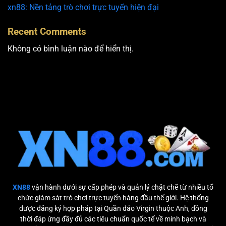
xn88: Nền tảng trò chơi trực tuyến hiện đại
Recent Comments
Không có bình luận nào để hiển thị.
XN88
vận hành dưới sự cấp phép và quản lý chặt chẽ từ nhiều tổ
chức giám sát trò chơi trực tuyến hàng đầu thế giới. Hệ thống
được đăng ký hợp pháp tại Quần đảo Virgin thuộc Anh, đồng
thời đáp ứng đầy đủ các tiêu chuẩn quốc tế về minh bạch và