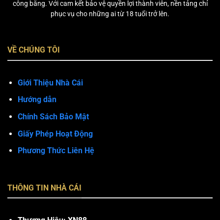
công bằng. Với cam kết bảo vệ quyền lợi thành viên, nền tảng chỉ
phục vụ cho những ai từ 18 tuổi trở lên.
VỀ CHÚNG TÔI
Giới Thiệu Nhà Cái
Hướng dẫn
Chính Sách Bảo Mật
Giấy Phép Hoạt Động
Phương Thức Liên Hệ
THÔNG TIN NHÀ CÁI