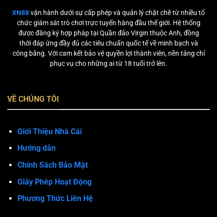
XN88
vận hành dưới sự cấp phép và quản lý chặt chẽ từ nhiều tổ
chức giám sát trò chơi trực tuyến hàng đầu thế giới. Hệ thống
được đăng ký hợp pháp tại Quần đảo Virgin thuộc Anh, đồng
thời đáp ứng đầy đủ các tiêu chuẩn quốc tế về minh bạch và
công bằng. Với cam kết bảo vệ quyền lợi thành viên, nền tảng chỉ
phục vụ cho những ai từ 18 tuổi trở lên.
VỀ CHÚNG TÔI
Giới Thiệu Nhà Cái
Hướng dẫn
Chính Sách Bảo Mật
Giấy Phép Hoạt Động
Phương Thức Liên Hệ