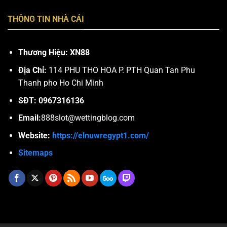
THÔNG TIN NHÀ CÁI
Thương Hiệu: XN88
Địa Chỉ:
114 PHU THO HOA P. PTH Quan Tan Phu
Thanh pho Ho Chi Minh
SĐT:
0967316136
Email:
888slot@wettingblog.com
Website:
https://elnuwregypt1.com/
Sitemaps