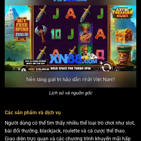
Lịch sử và nguồn gốc
Các sản phẩm và dịch vụ
Người dùng có thể tìm thấy nhiều thể loại trò chơi như slot,
bài đổi thưởng, blackjack, roulette và cá cược thể thao.
Giao diện trực quan và các chương trình khuyến mãi hấp