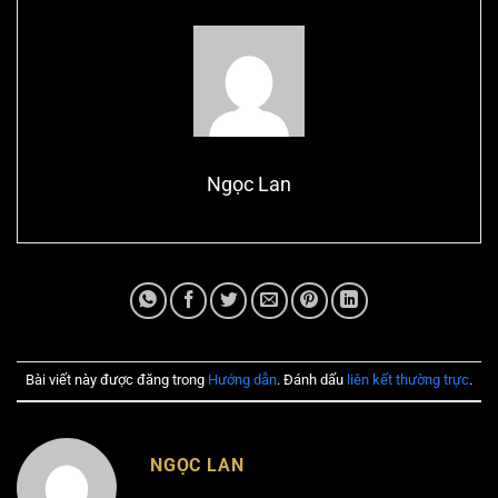
Ngọc Lan
Bài viết này được đăng trong
Hướng dẫn
. Đánh dấu
liên kết thường trực
.
NGỌC LAN