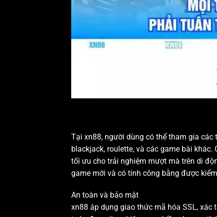
Tại xn88, người dùng có thể tham gia các t
blackjack, roulette, và các game bài khác.
tối ưu cho trải nghiệm mượt mà trên di độ
game mới và có tính công bằng được kiểm
An toàn và bảo mật
xn88 áp dụng giao thức mã hóa SSL, xác t