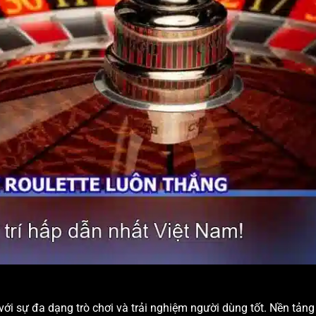
với sự đa dạng trò chơi và trải nghiệm người dùng tốt. Nền tảng