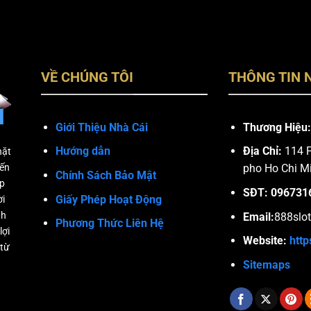
VỀ CHÚNG TÔI
THÔNG TIN 
Giới Thiệu Nhà Cái
Thương Hiệu
Hướng dẫn
Địa Chỉ:
114 
hặt
yến
pho Ho Chi M
Chính Sách Bảo Mật
ợp
SĐT:
096731
Giấy Phép Hoạt Động
ời
nh
Email:
888slo
Phương Thức Liên Hệ
lợi
Website:
http
 từ
Sitemaps