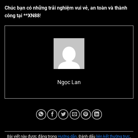
Chúc bạn có những trải nghiệm vui vẻ, an toàn và thành
công tại **XN88
!
Ngọc Lan
Bài viết này được đăng trong
Hướng dẫn
. Đánh dấu
liên kết thường trực
.