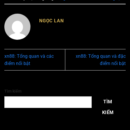
NGỌC LAN
xn88: Tổng quan và các
xn88: Tổng quan và đặc
điểm nổi bật
điểm nổi bật
Tìm kiếm
TÌM
KIẾM