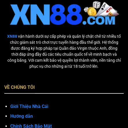
XN88
vận hành dưới sự cấp phép và quản lý chặt chẽ từ nhiều tổ
chức giám sát trò chơi trực tuyến hàng đầu thế giới. Hệ thống
được đăng ký hợp pháp tại Quần đảo Virgin thuộc Anh, đồng
thời đáp ứng đầy đủ các tiêu chuẩn quốc tế về minh bạch và
công bằng. Với cam kết bảo vệ quyền lợi thành viên, nền tảng chỉ
phục vụ cho những ai từ 18 tuổi trở lên.
VỀ CHÚNG TÔI
Giới Thiệu Nhà Cái
Hướng dẫn
Chính Sách Bảo Mật