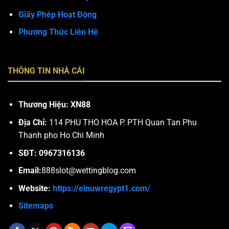
Giấy Phép Hoạt Động
Phương Thức Liên Hệ
THÔNG TIN NHÀ CÁI
Thương Hiệu: XN88
Địa Chỉ:
114 PHU THO HOA P. PTH Quan Tan Phu
Thanh pho Ho Chi Minh
SĐT:
0967316136
Email:
888slot@wettingblog.com
Website:
https://elnuwregypt1.com/
Sitemaps