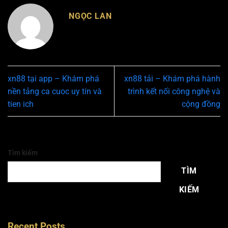
NGỌC LAN
xn88 tại app – Khám phá
xn88 tải – Khám phá hành
nền tảng ca cuoc uy tín và
trình kết nối công nghệ và
tien ich
cộng đồng
Tìm kiếm
TÌM
KIẾM
Recent Posts