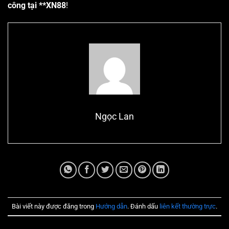
công tại **XN88
!
Ngọc Lan
Bài viết này được đăng trong
Hướng dẫn
. Đánh dấu
liên kết thường trực
.