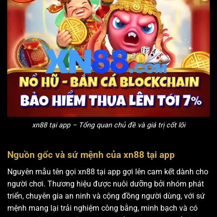
xn88 tại app – Tổng quan chủ đề và giá trị cốt lõi
Nguồn gốc và sứ mệnh của xn88 tại app
Nguyên mẫu tên gọi xn88 tại app gợi lên cam kết dành cho
người chơi. Thương hiệu được nuôi dưỡng bởi nhóm phát
triển, chuyên gia an ninh và cộng đồng người dùng, với sứ
mệnh mang lại trải nghiệm công bằng, minh bạch và có