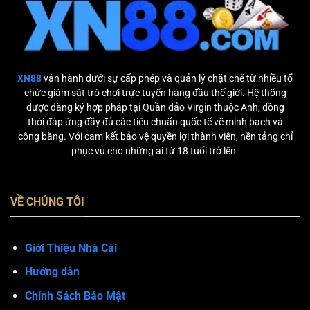
XN88
vận hành dưới sự cấp phép và quản lý chặt chẽ từ nhiều tổ
chức giám sát trò chơi trực tuyến hàng đầu thế giới. Hệ thống
được đăng ký hợp pháp tại Quần đảo Virgin thuộc Anh, đồng
thời đáp ứng đầy đủ các tiêu chuẩn quốc tế về minh bạch và
công bằng. Với cam kết bảo vệ quyền lợi thành viên, nền tảng chỉ
phục vụ cho những ai từ 18 tuổi trở lên.
VỀ CHÚNG TÔI
Giới Thiệu Nhà Cái
Hướng dẫn
Chính Sách Bảo Mật