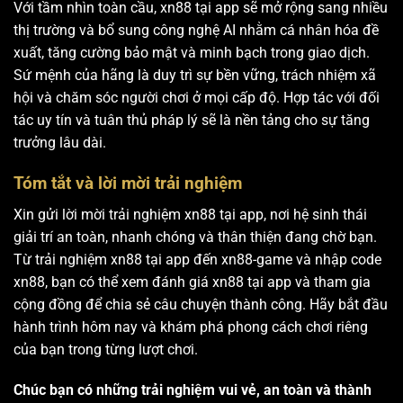
Với tầm nhìn toàn cầu, xn88 tại app sẽ mở rộng sang nhiều
thị trường và bổ sung công nghệ AI nhằm cá nhân hóa đề
xuất, tăng cường bảo mật và minh bạch trong giao dịch.
Sứ mệnh của hãng là duy trì sự bền vững, trách nhiệm xã
hội và chăm sóc người chơi ở mọi cấp độ. Hợp tác với đối
tác uy tín và tuân thủ pháp lý sẽ là nền tảng cho sự tăng
trưởng lâu dài.
Tóm tắt và lời mời trải nghiệm
Xin gửi lời mời trải nghiệm xn88 tại app, nơi hệ sinh thái
giải trí an toàn, nhanh chóng và thân thiện đang chờ bạn.
Từ trải nghiệm xn88 tại app đến xn88-game và nhập code
xn88, bạn có thể xem đánh giá xn88 tại app và tham gia
cộng đồng để chia sẻ câu chuyện thành công. Hãy bắt đầu
hành trình hôm nay và khám phá phong cách chơi riêng
của bạn trong từng lượt chơi.
Chúc bạn có những trải nghiệm vui vẻ, an toàn và thành