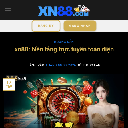
Bỏ
qua
nội
dung
ĐĂNG KÝ
ĐĂNG NHẬP
HƯỚNG DẪN
xn88: Nền tảng trực tuyến toàn diện
ĐĂNG VÀO
THÁNG 08 08, 2026
BỞI
NGỌC LAN
17
Th9