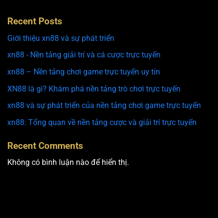
Recent Posts
Giới thiệu xn88 và sự phát triển
xn88 - Nền tảng giải trí và cá cược trực tuyến
xn88 – Nền tảng chơi game trực tuyến uy tín
XN88 là gì? Khám phá nền tảng trò chơi trực tuyến
xn88 và sự phát triển của nền tảng chơi game trực tuyến
xn88: Tổng quan về nền tảng cược và giải trí trực tuyến
Recent Comments
Không có bình luận nào để hiển thị.