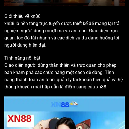
Giới thiệu về xn88
xn88 là nền tảng trực tuyến được thiết kế để mang lại trải
nghiệm người dùng mượt mà và an toàn. Giao diện trực
quan, tốc độ tải nhanh và các dịch vụ đa dạng hướng tới
người dùng hiện đại.
Tính năng nổi bật
Giao diện người dùng thân thiện và trực quan cho phép
bạn khám phá các chức năng một cách dễ dàng. Tính
năng thanh toán an toàn, quản lý tài khoản hiệu quả và hệ
thống khuyến mãi hấp dẫn là điểm sáng của xn88.