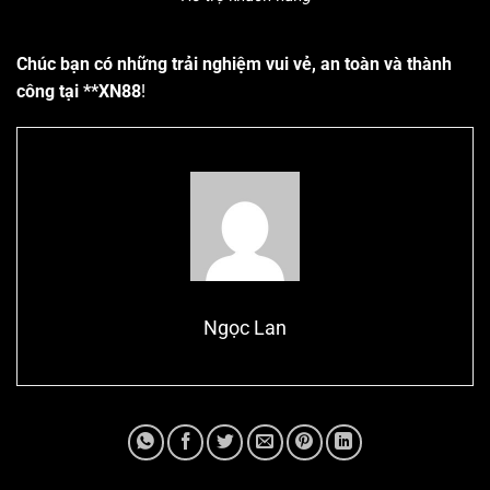
Chúc bạn có những trải nghiệm vui vẻ, an toàn và thành
công tại **XN88
!
Ngọc Lan