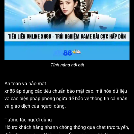
Tính năng nổi bật
An toàn và bảo mật
xn88 áp dụng các tiêu chuẩn bảo mật cao, mã hóa dữ liệu
và các biện pháp phòng ngừa để bảo vệ thông tin cá nhân
và giao dịch của người dùng.
Tương tác người dùng
Hỗ trợ khách hàng nhanh chóng thông qua chat trực tuyến,