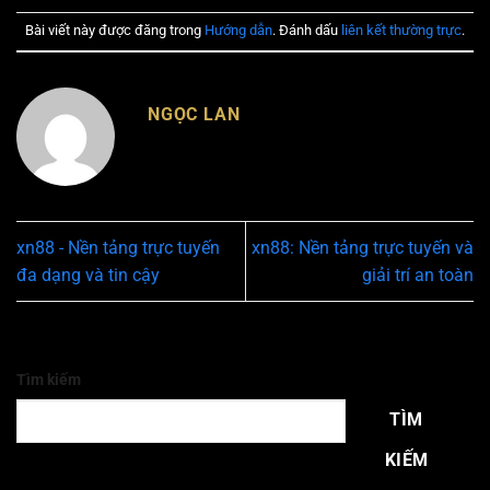
Bài viết này được đăng trong
Hướng dẫn
. Đánh dấu
liên kết thường trực
.
NGỌC LAN
xn88 - Nền tảng trực tuyến
xn88: Nền tảng trực tuyến và
đa dạng và tin cậy
giải trí an toàn
Tìm kiếm
TÌM
KIẾM