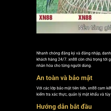
Nhanh chóng đăng ký và đăng nhập, danh m
khách hàng 24/7. xn88 còn chú trọng tới gi
nhân hóa cho từng người dùng.
An toàn và bảo mật
Với các lớp bảo mật tiên tiến, xn88 cam kế
kiểm tra xác thực, quản lý mật khẩu và tù
Hướng dẫn bắt đầu