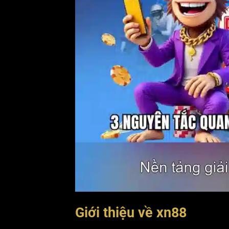
Giới thiệu về xn88