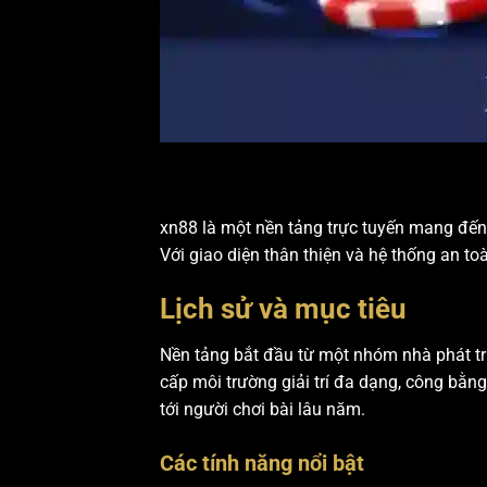
xn88 là một nền tảng trực tuyến mang đến nh
Với giao diện thân thiện và hệ thống an t
Lịch sử và mục tiêu
Nền tảng bắt đầu từ một nhóm nhà phát tr
cấp môi trường giải trí đa dạng, công bằn
tới người chơi bài lâu năm.
Các tính năng nổi bật