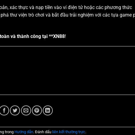
hoản, xác thực và nạp tiền vào ví điện tử hoặc các phương thức
phá thư viện trò chơi và bắt đầu trải nghiệm với các tựa game 
 toàn và thành công tại **XN88
!
ăng trong
Hướng dẫn
. Đánh dấu
liên kết thường trực
.