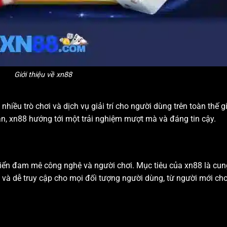
Giới thiệu về xn88
iều trò chơi và dịch vụ giải trí cho người dùng trên toàn thế gi
oàn, xn88 hướng tới một trải nghiệm mượt mà và đáng tin cậy.
iển đam mê công nghệ và người chơi. Mục tiêu của xn88 là cun
g và dễ truy cập cho mọi đối tượng người dùng, từ người mới ch