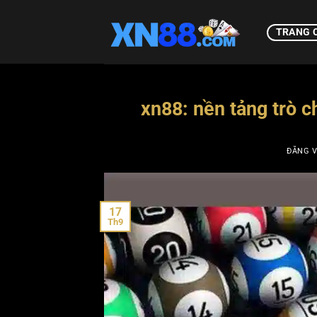
Bỏ
qua
TRANG 
nội
dung
xn88: nền tảng trò c
ĐĂNG 
17
Th9