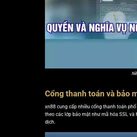
Nề
Cổng thanh toán và bảo 
xn88 cung cấp nhiều cổng thanh toán phổ 
theo các lớp bảo mật như mã hóa SSL và h
dịch.