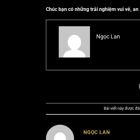
Chúc bạn có những trải nghiệm vui vẻ, an
Ngọc Lan
Bài viết này được đ
NGỌC LAN