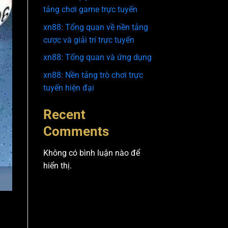
tảng chơi game trực tuyến
xn88: Tổng quan về nền tảng
cược và giải trí trực tuyến
xn88: Tổng quan và ứng dụng
xn88: Nền tảng trò chơi trực
tuyến hiện đại
Recent
Comments
Không có bình luận nào để
hiển thị.