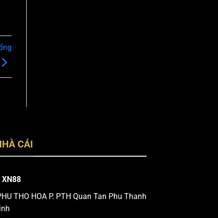
tổng
NHÀ CÁI
: XN88
PHU THO HOA P. PTH Quan Tan Phu Thanh
inh