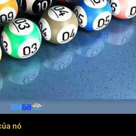
của nó