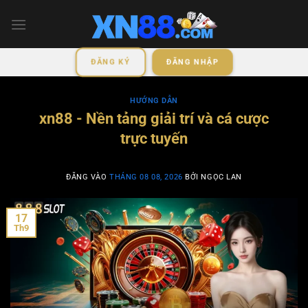
Bỏ
qua
nội
dung
ĐĂNG KÝ
ĐĂNG NHẬP
HƯỚNG DẪN
xn88 - Nền tảng giải trí và cá cược
trực tuyến
ĐĂNG VÀO
THÁNG 08 08, 2026
BỞI
NGỌC LAN
17
Th9