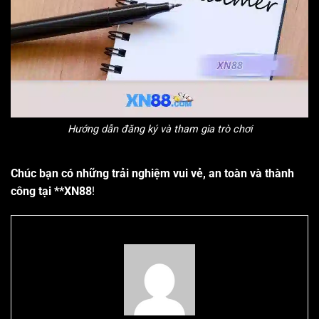
Hướng dẫn đăng ký và tham gia trò chơi
Chúc bạn có những trải nghiệm vui vẻ, an toàn và thành
công tại **XN88
!