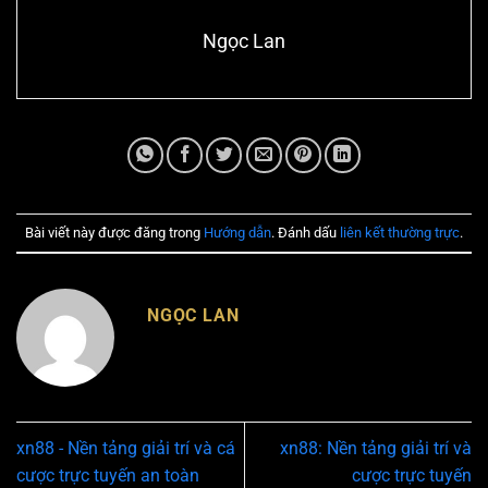
Ngọc Lan
Bài viết này được đăng trong
Hướng dẫn
. Đánh dấu
liên kết thường trực
.
NGỌC LAN
xn88 - Nền tảng giải trí và cá
xn88: Nền tảng giải trí và
cược trực tuyến an toàn
cược trực tuyến