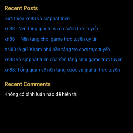
Recent Posts
Giới thiệu xn88 và sự phát triển
xn88 - Nền tảng giải trí và cá cược trực tuyến
xn88 – Nền tảng chơi game trực tuyến uy tín
XN88 là gì? Khám phá nền tảng trò chơi trực tuyến
xn88 và sự phát triển của nền tảng chơi game trực tuyến
xn88: Tổng quan về nền tảng cược và giải trí trực tuyến
Recent Comments
Không có bình luận nào để hiển thị.