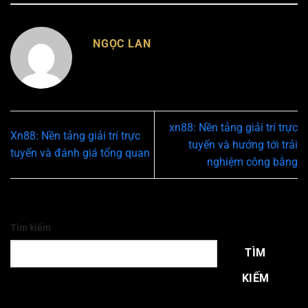
NGỌC LAN
xn88: Nền tảng giải trí trực
Xn88: Nền tảng giải trí trực
tuyến và hướng tới trải
tuyến và đánh giá tổng quan
nghiệm công bằng
Tìm kiếm
TÌM
KIẾM