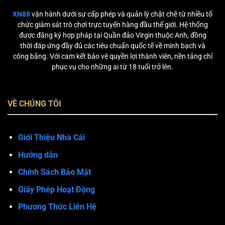
XN88
vận hành dưới sự cấp phép và quản lý chặt chẽ từ nhiều tổ
chức giám sát trò chơi trực tuyến hàng đầu thế giới. Hệ thống
được đăng ký hợp pháp tại Quần đảo Virgin thuộc Anh, đồng
thời đáp ứng đầy đủ các tiêu chuẩn quốc tế về minh bạch và
công bằng. Với cam kết bảo vệ quyền lợi thành viên, nền tảng chỉ
phục vụ cho những ai từ 18 tuổi trở lên.
VỀ CHÚNG TÔI
Giới Thiệu Nhà Cái
Hướng dẫn
Chính Sách Bảo Mật
Giấy Phép Hoạt Động
Phương Thức Liên Hệ