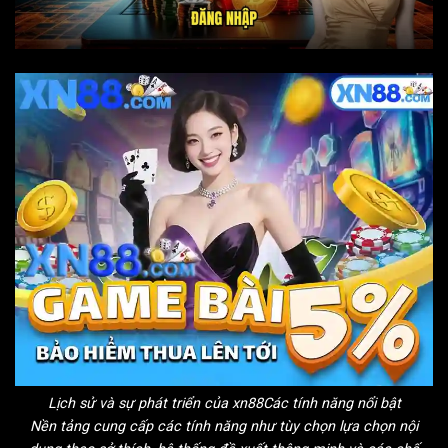
Lịch sử và sự phát triển của xn88
Các tính năng nổi bật
Nền tảng cung cấp các tính năng như tùy chọn lựa chọn nội