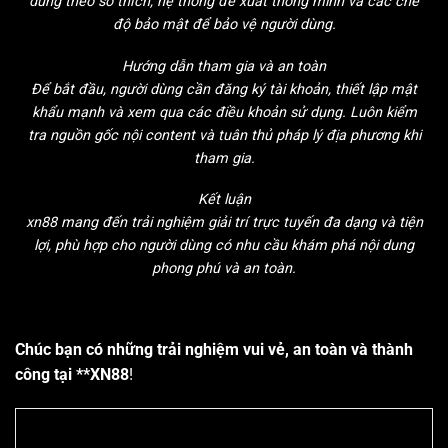
dung theo sở thích, hệ thống đề xuất thông minh và các chế
độ bảo mật để bảo vệ người dùng.
Hướng dẫn tham gia và an toàn
Để bắt đầu, người dùng cần đăng ký tài khoản, thiết lập mật
khẩu mạnh và xem qua các điều khoản sử dụng. Luôn kiểm
tra nguồn gốc nội content và tuân thủ pháp lý địa phương khi
tham gia.
Kết luận
xn88 mang đến trải nghiệm giải trí trực tuyến đa dạng và tiện
lợi, phù hợp cho người dùng có nhu cầu khám phá nội dung
phong phú và an toàn.
Chúc bạn có những trải nghiệm vui vẻ, an toàn và thành
công tại **XN88
!