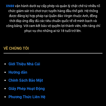
XN88
vận hành dưới sự cấp phép và quản lý chặt chẽ từ nhiều tổ
chức giám sát trò chơi trực tuyến hàng đầu thế giới. Hệ thống
được đăng ký hợp pháp tại Quần đảo Virgin thuộc Anh, đồng
thời đáp ứng đầy đủ các tiêu chuẩn quốc tế về minh bạch và
công bằng. Với cam kết bảo vệ quyền lợi thành viên, nền tảng chỉ
phục vụ cho những ai từ 18 tuổi trở lên.
VỀ CHÚNG TÔI
Giới Thiệu Nhà Cái
Hướng dẫn
Chính Sách Bảo Mật
Giấy Phép Hoạt Động
Phương Thức Liên Hệ