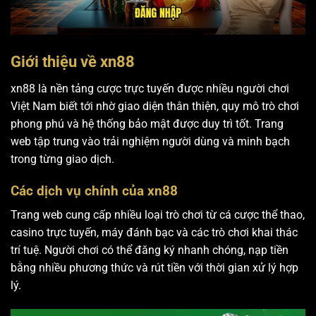
Giới thiệu về xn88
xn88 là nền tảng cược trực tuyến được nhiều người chơi
Việt Nam biết tới nhờ giao diện thân thiện, quy mô trò chơi
phong phú và hệ thống bảo mật được duy trì tốt. Trang
web tập trung vào trải nghiệm người dùng và minh bạch
trong từng giao dịch.
Các dịch vụ chính của xn88
Trang web cung cấp nhiều loại trò chơi từ cá cược thể thao,
casino trực tuyến, máy đánh bạc và các trò chơi khai thác
trí tuệ. Người chơi có thể đăng ký nhanh chóng, nạp tiền
bằng nhiều phương thức và rút tiền với thời gian xử lý hợp
lý.