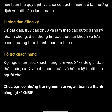
nên tuân thủ quy định và chơi có trách nhiệm để tận hưởng
dịch vụ một cách lành mạnh.
Hướng dẫn đăng ký
Để bắt đầu, truy cập xn88 và làm theo các bước đăng ký
nhanh chóng: điền thông tin, xác thực tài khoản và lựa
chọn phương thức thanh toán ưa thích.
Hỗ trợ khách hàng
Đội ngũ chăm sóc khách hàng làm việc 24/7 để giải đáp
thắc mắc, xử lý vấn đề thanh toán và hỗ trợ kỹ thuật cho
người chơi.
Chúc bạn có những trải nghiệm vui vẻ, an toàn và thành
công tại **XN88
!