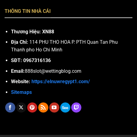
THÔNG TIN NHÀ CÁI
Thương Hiệu: XN88
Địa Chỉ:
114 PHU THO HOA P. PTH Quan Tan Phu
Thanh pho Ho Chi Minh
SĐT:
0967316136
Email:
888slot@wettingblog.com
Website:
https://elnuwregypt1.com/
Sitemaps