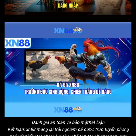
Đánh giá an toàn và bảo mật
Kết luận
Kết luận: xn88 mang lại trải nghiệm cá cược trực tuyến phong