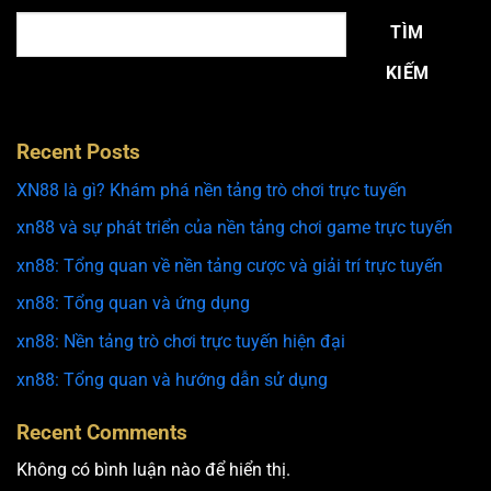
TÌM
KIẾM
Recent Posts
XN88 là gì? Khám phá nền tảng trò chơi trực tuyến
xn88 và sự phát triển của nền tảng chơi game trực tuyến
xn88: Tổng quan về nền tảng cược và giải trí trực tuyến
xn88: Tổng quan và ứng dụng
xn88: Nền tảng trò chơi trực tuyến hiện đại
xn88: Tổng quan và hướng dẫn sử dụng
Recent Comments
Không có bình luận nào để hiển thị.