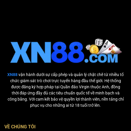
XN88
vận hành dưới sự cấp phép và quản lý chặt chẽ từ nhiều tổ
chức giám sát trò chơi trực tuyến hàng đầu thế giới. Hệ thống
được đăng ký hợp pháp tại Quần đảo Virgin thuộc Anh, đồng
thời đáp ứng đầy đủ các tiêu chuẩn quốc tế về minh bạch và
công bằng. Với cam kết bảo vệ quyền lợi thành viên, nền tảng chỉ
phục vụ cho những ai từ 18 tuổi trở lên.
VỀ CHÚNG TÔI