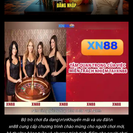
Bộ trò chơi đa dạng\n\n
Khuyến mãi và ưu đãi
\n
xn88 cung cấp chương trình chào mừng cho người chơi mới,