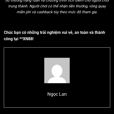
bộ thưởng hàng tuần và chương trình tích điểm cho người chơi
trung thành. Người chơi có thể nhận tiền thưởng, vòng quay
miễn phí và cashback tùy theo mức độ tham gia.
Chúc bạn có những trải nghiệm vui vẻ, an toàn và thành
công tại **XN88
!
Ngọc Lan