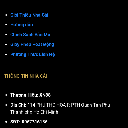
Giới Thiệu Nhà Cái
Hướng dẫn
Chính Sách Bảo Mật
Giấy Phép Hoạt Động
Phương Thức Liên Hệ
THÔNG TIN NHÀ CÁI
Thương Hiệu: XN88
Địa Chỉ:
114 PHU THO HOA P. PTH Quan Tan Phu
Thanh pho Ho Chi Minh
SĐT:
0967316136