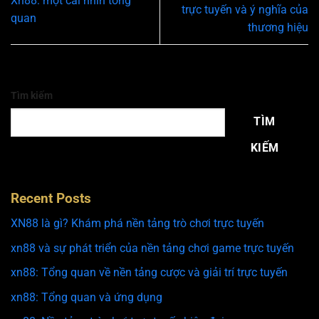
Xn88: một cái nhìn tổng
trực tuyến và ý nghĩa của
quan
thương hiệu
Tìm kiếm
TÌM
KIẾM
Recent Posts
XN88 là gì? Khám phá nền tảng trò chơi trực tuyến
xn88 và sự phát triển của nền tảng chơi game trực tuyến
xn88: Tổng quan về nền tảng cược và giải trí trực tuyến
xn88: Tổng quan và ứng dụng