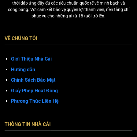
thời đáp ứng đầy đủ các tiêu chuẩn quốc tế về minh bạch và
công bằng. Với cam kết bảo vệ quyền lợi thành viên, nền tảng chỉ
phục vụ cho những ai từ 18 tuổi trở lên.
VỀ CHÚNG TÔI
Giới Thiệu Nhà Cái
Hướng dẫn
Chính Sách Bảo Mật
Giấy Phép Hoạt Động
Phương Thức Liên Hệ
THÔNG TIN NHÀ CÁI