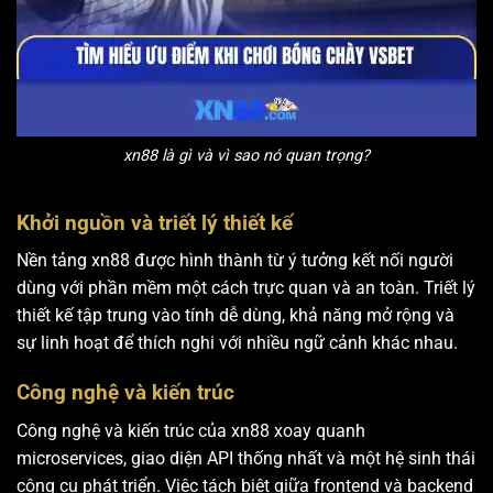
xn88 là gì và vì sao nó quan trọng?
Khởi nguồn và triết lý thiết kế
Nền tảng xn88 được hình thành từ ý tưởng kết nối người
dùng với phần mềm một cách trực quan và an toàn. Triết lý
thiết kế tập trung vào tính dễ dùng, khả năng mở rộng và
sự linh hoạt để thích nghi với nhiều ngữ cảnh khác nhau.
Công nghệ và kiến trúc
Công nghệ và kiến trúc của xn88 xoay quanh
microservices, giao diện API thống nhất và một hệ sinh thái
công cụ phát triển. Việc tách biệt giữa frontend và backend