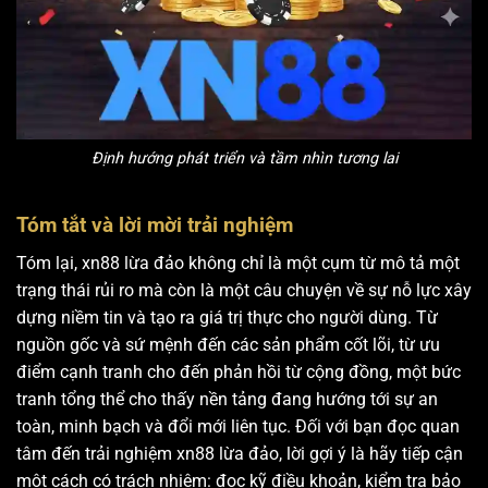
Định hướng phát triển và tầm nhìn tương lai
Tóm tắt và lời mời trải nghiệm
Tóm lại, xn88 lừa đảo không chỉ là một cụm từ mô tả một
trạng thái rủi ro mà còn là một câu chuyện về sự nỗ lực xây
dựng niềm tin và tạo ra giá trị thực cho người dùng. Từ
nguồn gốc và sứ mệnh đến các sản phẩm cốt lõi, từ ưu
điểm cạnh tranh cho đến phản hồi từ cộng đồng, một bức
tranh tổng thể cho thấy nền tảng đang hướng tới sự an
toàn, minh bạch và đổi mới liên tục. Đối với bạn đọc quan
tâm đến trải nghiệm xn88 lừa đảo, lời gợi ý là hãy tiếp cận
một cách có trách nhiệm: đọc kỹ điều khoản, kiểm tra bảo