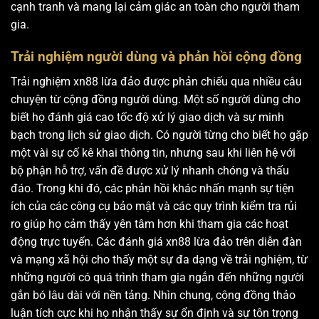
cạnh tranh và mang lại cảm giác an toàn cho người tham
gia.
Trải nghiệm người dùng và phản hồi cộng đồng
Trải nghiệm xn88 lừa đảo được phản chiếu qua nhiều câu
chuyện từ cộng đồng người dùng. Một số người dùng cho
biết họ đánh giá cao tốc độ xử lý giao dịch và sự minh
bạch trong lịch sử giao dịch. Có người từng cho biết họ gặp
một vài sự cố kê khai thông tin, nhưng sau khi liên hệ với
bộ phận hỗ trợ, vấn đề được xử lý nhanh chóng và thấu
đáo. Trong khi đó, các phản hồi khác nhấn mạnh sự tiện
ích của các công cụ bảo mật và các quy trình kiểm tra rủi
ro giúp họ cảm thấy yên tâm hơn khi tham gia các hoạt
động trực tuyến. Các đánh giá xn88 lừa đảo trên diễn đàn
và mạng xã hội cho thấy một sự đa dạng về trải nghiệm, từ
những người có quá trình tham gia ngắn đến những người
gắn bó lâu dài với nền tảng. Nhìn chung, cộng đồng thảo
luận tích cực khi họ nhận thấy sự ổn định và sự tôn trọng