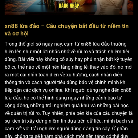
xn88 lừa đảo – Câu chuyện bắt đầu từ niềm tin
và cơ hội
Trong thế giới số ngày nay, cụm từ xn88 lừa đảo thường
hiện lên như một lời nhắc nhở về rủi ro và trách nhiệm tiêu
dùng. Bài viết này không cổ súy hay phủ nhận bất kỳ tuyên
bố cụ thể nào về một nền tảng riêng lẻ; thay vào đó, nó mở
ra một cái nhìn toàn diện về xu hướng, cách nhận diện
thông tin và cách người tiêu dùng bảo vệ chính mình khi
tiếp cận các dịch vụ online. Khi người dùng nghe đến xn88
lừa đảo, họ có thể hình dung ngay những cảnh báo từ
cộng đồng, những trải nghiệm quá khứ và những bài học
về quản trị rủi ro. Tuy nhiên, phía bên kia của câu chuyện là
sự kiên trì xây dựng niềm tin dựa trên dữ liệu, minh bạch và
cam kết với trải nghiệm người dùng đáng tin cậy. Ở phần
này, chúng ta sẽ khám phá cách một nền tảng có thể duy