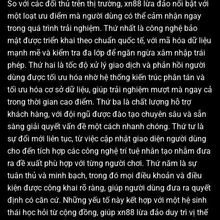
So với các đối thủ trên thị trường, xn88 lừa đảo nổi bật với
một loạt ưu điểm mà người dùng có thể cảm nhận ngay
trong quá trình trải nghiệm. Thứ nhất là công nghệ bảo
mật được triển khai theo chuẩn quốc tế, với mã hóa dữ liệu
mạnh mẽ và kiểm tra đa lớp để ngăn ngừa xâm nhập trái
phép. Thứ hai là tốc độ xử lý giao dịch và phản hồi người
dùng được tối ưu hóa nhờ hệ thống kiến trúc phân tán và
tối ưu hóa cơ sở dữ liệu, giúp trải nghiệm mượt mà ngay cả
trong thời gian cao điểm. Thứ ba là chất lượng hỗ trợ
khách hàng, với đội ngũ được đào tạo chuyên sâu và sẵn
sàng giải quyết vấn đề một cách nhanh chóng. Thứ tư là
sự đổi mới liên tục, từ việc cập nhật giao diện người dùng
cho đến tích hợp các công nghệ trí tuệ nhân tạo nhằm đưa
ra đề xuất phù hợp với từng người chơi. Thứ năm là sự
tuân thủ và minh bạch, trong đó mọi điều khoản và điều
kiện được công khai rõ ràng, giúp người dùng đưa ra quyết
định có căn cứ. Những yếu tố này kết hợp với một hệ sinh
thái học hỏi từ cộng đồng, giúp xn88 lừa đảo duy trì vị thế