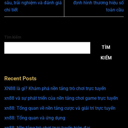
sâu, trải nghiệm và đánh giá
định hình thương hiệu số
chi tiết
toàn cầu
Tìm kiếm
TÌM
KIẾM
Recent Posts
XN88 là gì? Khám phá nền tảng trò chơi trực tuyến
xn88 và sự phát triển của nền tảng chơi game trực tuyến
xn88: Tổng quan về nền tảng cược và giải trí trực tuyến
xn88: Tổng quan và ứng dụng
xn88: Nền tảng trò chơi trực tuyến hiện đại