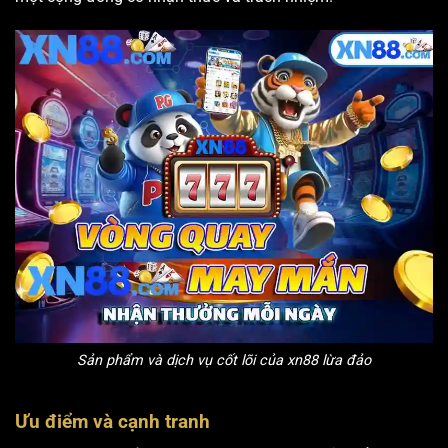
Sản phẩm và dịch vụ cốt lõi của xn88 lừa đảo
Ưu điểm và cạnh tranh