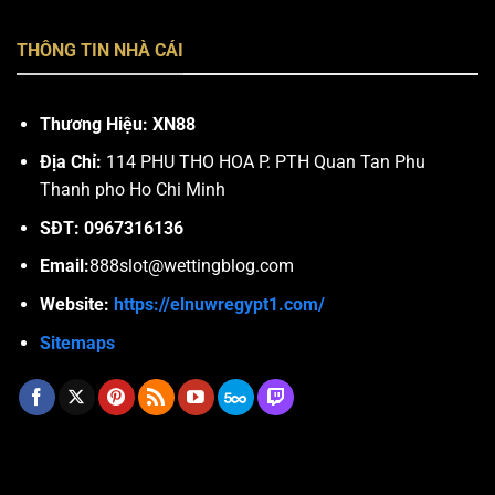
THÔNG TIN NHÀ CÁI
Thương Hiệu: XN88
Địa Chỉ:
114 PHU THO HOA P. PTH Quan Tan Phu
Thanh pho Ho Chi Minh
SĐT:
0967316136
Email:
888slot@wettingblog.com
Website:
https://elnuwregypt1.com/
Sitemaps