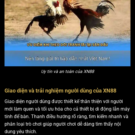
Uy tín và an toàn của XN88
Giao diện và trải nghiệm người dùng của XN88
Giao diện người dùng được thiết kế thân thiện với người
mới làm quen và tối ưu hóa cho cả thiết bị di động lẫn máy
tính để bàn. Thanh điều hướng rõ ràng, tìm kiếm nhanh và
phân loại trò chơi giúp người chơi dễ dàng tìm thấy nội
dung yêu thích.