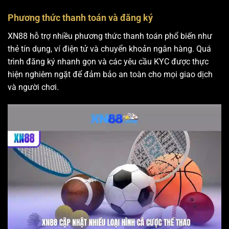
Phương thức thanh toán và đăng ký
XN88 hỗ trợ nhiều phương thức thanh toán phổ biến như
thẻ tín dụng, ví điện tử và chuyển khoản ngân hàng. Quá
trình đăng ký nhanh gọn và các yêu cầu KYC được thực
hiện nghiêm ngặt để đảm bảo an toàn cho mọi giao dịch
và người chơi.