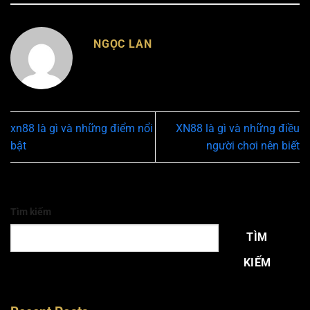
NGỌC LAN
xn88 là gì và những điểm nổi
XN88 là gì và những điều
bật
người chơi nên biết
Tìm kiếm
TÌM
KIẾM