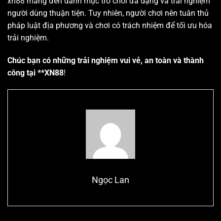
xn88 mang đến danh mục trò chơi đa dạng và trải nghiệm
người dùng thuận tiện. Tuy nhiên, người chơi nên tuân thủ
pháp luật địa phương và chơi có trách nhiệm để tối ưu hóa
trải nghiệm.
Chúc bạn có những trải nghiệm vui vẻ, an toàn và thành
công tại **XN88
!
Ngọc Lan