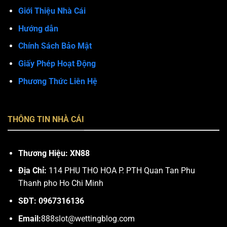
Giới Thiệu Nhà Cái
Hướng dẫn
Chính Sách Bảo Mật
Giấy Phép Hoạt Động
Phương Thức Liên Hệ
THÔNG TIN NHÀ CÁI
Thương Hiệu: XN88
Địa Chỉ:
114 PHU THO HOA P. PTH Quan Tan Phu
Thanh pho Ho Chi Minh
SĐT:
0967316136
Email:
888slot@wettingblog.com