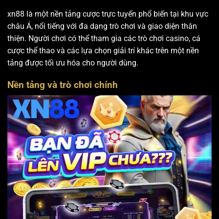
xn88 là một nền tảng cược trực tuyến phổ biến tại khu vực
châu Á, nổi tiếng với đa dạng trò chơi và giao diện thân
thiện. Người chơi có thể tham gia các trò chơi casino, cá
cược thể thao và các lựa chọn giải trí khác trên một nền
tảng được tối ưu hóa cho người dùng.
Nền tảng và trò chơi chính