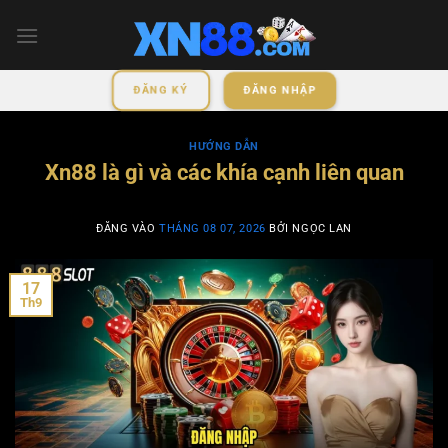
Bỏ
qua
nội
dung
ĐĂNG KÝ
ĐĂNG NHẬP
HƯỚNG DẪN
Xn88 là gì và các khía cạnh liên quan
ĐĂNG VÀO
THÁNG 08 07, 2026
BỞI
NGỌC LAN
17
Th9