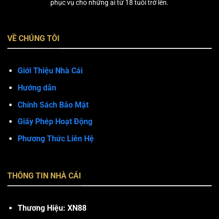
phục vụ cho những ai từ 18 tuổi trở lên.
VỀ CHÚNG TÔI
Giới Thiệu Nhà Cái
Hướng dẫn
Chính Sách Bảo Mật
Giấy Phép Hoạt Động
Phương Thức Liên Hệ
THÔNG TIN NHÀ CÁI
Thương Hiệu: XN88