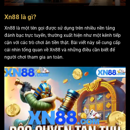
Xn88 là gì?
Xn88 là một tên gọi được sử dụng trên nhiều nền tảng
đánh bạc trực tuyến, thường xuất hiện như một kênh tiếp
cận với các trò chơi ăn tiền thật. Bài viết này sẽ cung cấp
cái nhìn tổng quan về Xn88 và những điều cần biết để
người chơi tham gia an toàn.