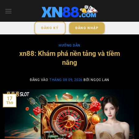
Bỏ
qua
nội
dung
ĐĂNG KÝ
ĐĂNG NHẬP
HƯỚNG DẪN
xn88: Khám phá nền tảng và tiềm
năng
ĐĂNG VÀO
THÁNG 08 09, 2026
BỞI
NGỌC LAN
17
Th9