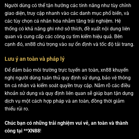
Người dùng có thể tận hưởng các tính năng như tùy chỉnh
giao diện, truy cập nhanh vào các danh mục phổ biến, và
các tùy chọn cá nhân hóa nhằm tăng trải nghiệm. Hệ
thống có khả năng ghi nhớ sở thích, đề xuất nội dung liên
quan và cung cấp các công cụ tìm kiếm hiệu quả. Bên
cạnh đó, xn88 chú trọng vào sự ổn định và tốc độ tải trang.
Lưu ý an toàn và pháp lý
Để đảm bảo môi trường trực tuyến an toàn, xn88 khuyến
nghị người dùng tuân thủ quy định sử dụng, bảo vệ thông
tin cá nhân và kiểm soát quyền truy cập. Nắm rõ các điều
khoản sử dụng và quy định liên quan sẽ giúp bạn tận dụng
dịch vụ một cách hợp pháp và an toàn, đồng thời giảm
thiểu rủi ro.
Chúc bạn có những trải nghiệm vui vẻ, an toàn và thành
công tại **XN88
!