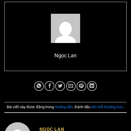
Ngọc Lan
Bài viết này được đăng trong
Hướng dẫn
. Đánh dấu
liên kết thường trực
.
NGỌC LAN