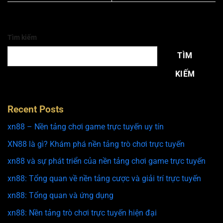
Tìm kiếm
TÌM
KIẾM
Recent Posts
xn88 – Nền tảng chơi game trực tuyến uy tín
XN88 là gì? Khám phá nền tảng trò chơi trực tuyến
xn88 và sự phát triển của nền tảng chơi game trực tuyến
xn88: Tổng quan về nền tảng cược và giải trí trực tuyến
xn88: Tổng quan và ứng dụng
xn88: Nền tảng trò chơi trực tuyến hiện đại