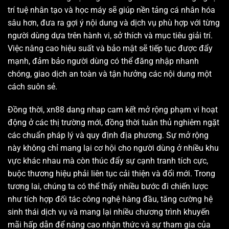
trí tuệ nhân tạo và học máy sẽ giúp nền tảng cá nhân hóa
sâu hơn, đưa ra gợi ý nội dung và dịch vụ phù hợp với từng
người dùng dựa trên hành vi, sở thích và mục tiêu giải trí.
Việc nâng cao hiệu suất và bảo mật sẽ tiếp tục được đẩy
mạnh, đảm bảo người dùng có thể đăng nhập nhanh
chóng, giao dịch an toàn và tận hưởng các nội dung một
cách suôn sẻ.
Đồng thời, xn88 dang nhap cam kết mở rộng phạm vi hoạt
động ở các thị trường mới, đồng thời tuân thủ nghiêm ngặt
các chuẩn pháp lý và quy định địa phương. Sự mở rộng
này không chỉ mang lại cơ hội cho người dùng ở nhiều khu
vực khác nhau mà còn thúc đẩy sự cạnh tranh tích cực,
buộc thương hiệu phải liên tục cải thiện và đổi mới. Trong
tương lai, chúng ta có thể thấy nhiều bước đi chiến lược
như tích hợp đối tác công nghệ hàng đầu, tăng cường hệ
sinh thái dịch vụ và mang lại nhiều chương trình khuyến
mãi hấp dẫn để nâng cao nhận thức và sự tham gia của