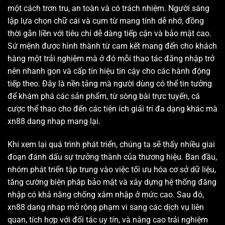
một cách trơn tru, an toàn và có trách nhiệm. Người sáng
lập lựa chọn chữ cái và cụm từ mang tính dễ nhớ, đồng
thời gắn liền với tiêu chí dễ dàng tiếp cận và bảo mật cao.
Sứ mệnh được hình thành từ cam kết mang đến cho khách
hàng một trải nghiệm mà ở đó mỗi thao tác đăng nhập trở
nên nhanh gọn và cấp tín hiệu tin cậy cho các hành động
tiếp theo. Đây là nền tảng mà người dùng có thể tin tưởng
để khám phá các sản phẩm, từ sòng bài trực tuyến, cá
cược thể thao cho đến các tiện ích giải trí đa dạng khác mà
xn88 dang nhap mang lại.
Khi xem lại quá trình phát triển, chúng ta sẽ thấy nhiều giai
đoạn đánh dấu sự trưởng thành của thương hiệu. Ban đầu,
nhóm phát triển tập trung vào việc tối ưu hóa cơ sở dữ liệu,
tăng cường biện pháp bảo mật và xây dựng hệ thống đăng
nhập có khả năng chống xâm nhập ở mức cao. Sau đó,
xn88 dang nhap mở rộng phạm vi sang các dịch vụ liên
quan, tích hợp với đối tác uy tín, và nâng cao trải nghiệm