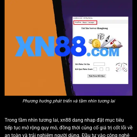
Phương hướng phát triển và tầm nhìn tương lai
Trong tầm nhìn tương lai, xn88 dang nhap đặt mục tiêu
tiếp tục mở rộng quy mô, đồng thời củng cố giá trị cốt lõi về
an toàn và trải nghiệm người dùng. Đầu tư vào công nghệ