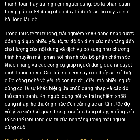
thanh toán hay trải nghiệm người dùng. Đó là phần quan
trọng giúp xn88 dang nhap duy trì được sự tin cậy và sự
hài lòng lâu dài.
Trong thực tế thị trường, trải nghiệm xn88 dang nhap được
đánh giá qua nhiều yếu tố, từ độ ổn định của nền tảng đến
chất lượng của nội dung và dịch vụ bổ sung như chương
trình khuyến mãi, phản hồi nhanh của bộ phận chăm sóc
khách hàng và các công cụ giúp người dùng đưa ra quyết
định thông minh. Các trải nghiệm này cho thấy sự kết hợp
giữa công nghệ và yếu tố con người, điều mà nhiều người
dùng coi là sự khác biệt giữa xn88 dang nhap và các đối
thủ cạnh tranh. Khi người dùng nói về trải nghiệm xn88
dang nhap, họ thường nhắc đến cảm giác an tâm, tốc độ
xử lý và sự nhất quán trong mọi lần đăng nhập, những yếu
tố có thể làm tăng giá trị của nền tảng trong mắt người
dùng cuối.