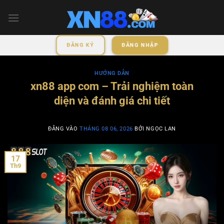
Bỏ
qua
nội
dung
ĐĂNG KÝ
ĐĂNG NHẬP
HƯỚNG DẪN
xn88 app com – Trải nghiệm toàn
diện và đánh giá chi tiết
ĐĂNG VÀO
THÁNG 08 06, 2026
BỞI
NGỌC LAN
17
Th9