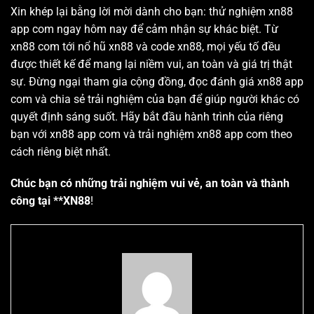
Xin khép lại bằng lời mời dành cho bạn: thử nghiệm xn88
app com ngay hôm nay để cảm nhận sự khác biệt. Từ
xn88 com tới nổ hũ xn88 và code xn88, mọi yếu tố đều
được thiết kế để mang lại niềm vui, an toàn và giá trị thật
sự. Đừng ngại tham gia cộng đồng, đọc đánh giá xn88 app
com và chia sẻ trải nghiệm của bạn để giúp người khác có
quyết định sáng suốt. Hãy bắt đầu hành trình của riêng
bạn với xn88 app com và trải nghiệm xn88 app com theo
cách riêng biệt nhất.
Chúc bạn có những trải nghiệm vui vẻ, an toàn và thành
công tại **XN88
!