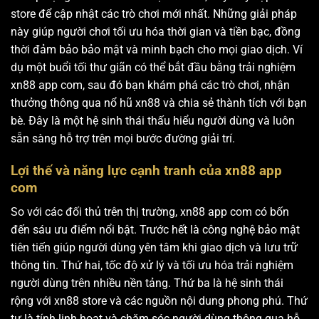
store để cập nhật các trò chơi mới nhất. Những giải pháp
này giúp người chơi tối ưu hóa thời gian và tiền bạc, đồng
thời đảm bảo bảo mật và minh bạch cho mọi giao dịch. Ví
dụ một buổi tối thư giãn có thể bắt đầu bằng trải nghiệm
xn88 app com, sau đó bạn khám phá các trò chơi, nhận
thưởng thông qua nổ hũ xn88 và chia sẻ thành tích với bạn
bè. Đây là một hệ sinh thái thấu hiểu người dùng và luôn
sẵn sàng hỗ trợ trên mọi bước đường giải trí.
Lợi thế và năng lực cạnh tranh của xn88 app
com
So với các đối thủ trên thị trường, xn88 app com có bốn
đến sáu ưu điểm nổi bật. Trước hết là công nghệ bảo mật
tiên tiến giúp người dùng yên tâm khi giao dịch và lưu trữ
thông tin. Thứ hai, tốc độ xử lý và tối ưu hóa trải nghiệm
người dùng trên nhiều nền tảng. Thứ ba là hệ sinh thái
rộng với xn88 store và các nguồn nội dung phong phú. Thứ
tư là tính linh hoạt và chăm sóc người dùng thông qua hỗ