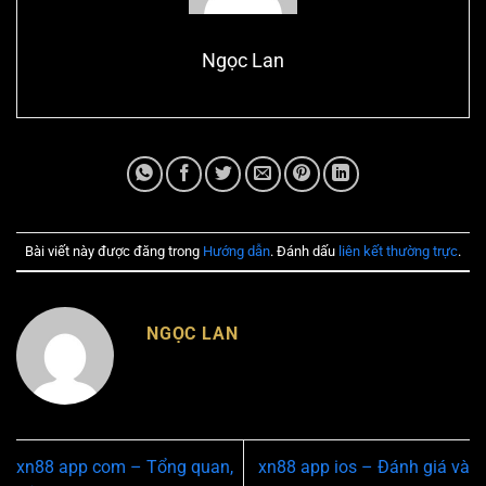
Ngọc Lan
Bài viết này được đăng trong
Hướng dẫn
. Đánh dấu
liên kết thường trực
.
NGỌC LAN
xn88 app com – Tổng quan,
xn88 app ios – Đánh giá và