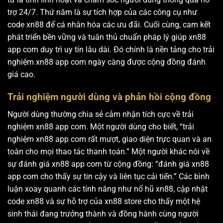
trợ 24/7. Thứ năm là sự tích hợp của các công cụ như
code xn88 để cá nhân hóa các ưu đãi. Cuối cùng, cam kết
phát triển bền vững và tuân thủ chuẩn pháp lý giúp xn88
app com duy trì uy tín lâu dài. Đó chính là nền tảng cho trải
nghiệm xn88 app com ngày càng được cộng đồng đánh
giá cao.
Trải nghiệm người dùng và phản hồi cộng đồng
Người dùng thường chia sẻ cảm nhận tích cực về trải
nghiệm xn88 app com. Một người dùng cho biết, “trải
nghiệm xn88 app com rất mượt, giao diện trực quan và an
toàn cho mọi thao tác thanh toán.” Một người khác nói về
sự đánh giá xn88 app com từ cộng đồng: “đánh giá xn88
app com cho thấy sự tin cậy và liên tục cải tiến.” Các bình
luận xoay quanh các tính năng như nổ hũ xn88, cập nhật
code xn88 và sự hỗ trợ của xn88 store cho thấy một hệ
sinh thái đang trưởng thành và đồng hành cùng người