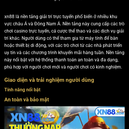
xn88 là nền tảng giải trí trực tuyến phổ biến ở nhiều khu
vực châu Á và Đông Nam Á. Nền tảng này cung cấp các trò
chơi casino trực tuyến, cá cược thể thao và các dịch vụ giải
trí khác. Người dùng có thể tham gia từ máy tính để bàn
hoặc thiết bị di động, với các trò chơi từ các nhà phát triển
uy tín và các chương trình khuyến mãi hàng tuần. Nền tảng
này nổi bật với hệ thống thanh toán an toàn và đa dạng,
phù hợp với người chơi mới và người chơi có kinh nghiệm.
Giao diện và trải nghiệm người dùng
Tính năng nổi bật
An toàn và bảo mật