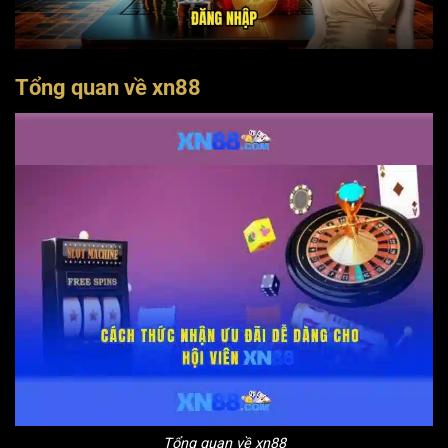
Tổng quan về xn88
Tổng quan về xn88