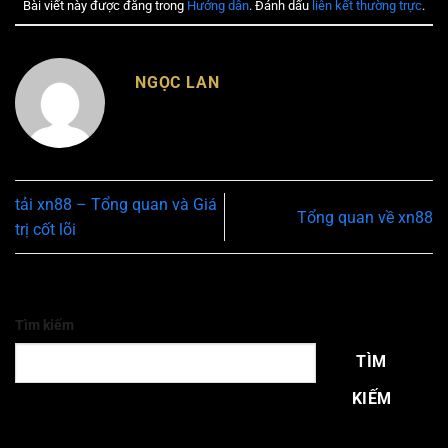
Bài viết này được đăng trong
Hướng dẫn
. Đánh dấu
liên kết thường trực
.
NGỌC LAN
tải xn88 – Tổng quan và Giá
Tổng quan về xn88
trị cốt lõi
Tìm kiếm
TÌM
KIẾM