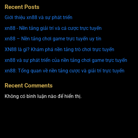
Recent Posts
Giới thiệu xn88 và sự phát triển
xn88 - Nền tảng giải trí và cá cược trực tuyến
xn88 – Nền tảng chơi game trực tuyến uy tín
XN88 là gì? Khám phá nền tảng trò chơi trực tuyến
xn88 và sự phát triển của nền tảng chơi game trực tuyến
xn88: Tổng quan về nền tảng cược và giải trí trực tuyến
Recent Comments
Không có bình luận nào để hiển thị.