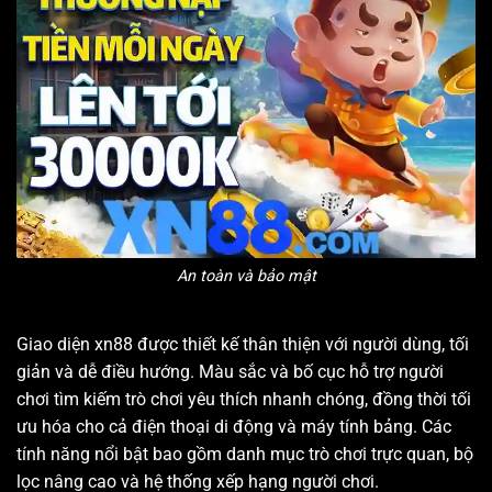
An toàn và bảo mật
Giao diện xn88 được thiết kế thân thiện với người dùng, tối
giản và dễ điều hướng. Màu sắc và bố cục hỗ trợ người
chơi tìm kiếm trò chơi yêu thích nhanh chóng, đồng thời tối
ưu hóa cho cả điện thoại di động và máy tính bảng. Các
tính năng nổi bật bao gồm danh mục trò chơi trực quan, bộ
lọc nâng cao và hệ thống xếp hạng người chơi.