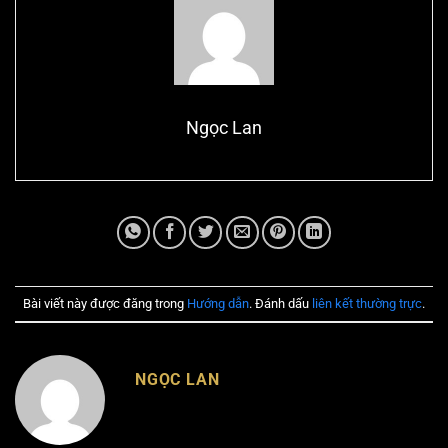
Ngọc Lan
Bài viết này được đăng trong
Hướng dẫn
. Đánh dấu
liên kết thường trực
.
NGỌC LAN