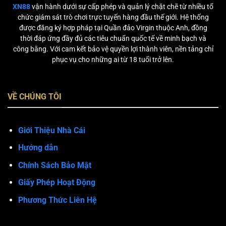
XN88
vận hành dưới sự cấp phép và quản lý chặt chẽ từ nhiều tổ
chức giám sát trò chơi trực tuyến hàng đầu thế giới. Hệ thống
được đăng ký hợp pháp tại Quần đảo Virgin thuộc Anh, đồng
thời đáp ứng đầy đủ các tiêu chuẩn quốc tế về minh bạch và
công bằng. Với cam kết bảo vệ quyền lợi thành viên, nền tảng chỉ
phục vụ cho những ai từ 18 tuổi trở lên.
VỀ CHÚNG TÔI
Giới Thiệu Nhà Cái
Hướng dẫn
Chính Sách Bảo Mật
Giấy Phép Hoạt Động
Phương Thức Liên Hệ