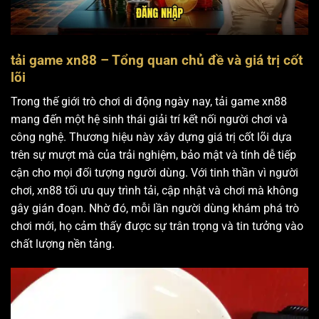
tải game xn88 – Tổng quan chủ đề và giá trị cốt
lõi
Trong thế giới trò chơi di động ngày nay, tải game xn88
mang đến một hệ sinh thái giải trí kết nối người chơi và
công nghệ. Thương hiệu này xây dựng giá trị cốt lõi dựa
trên sự mượt mà của trải nghiệm, bảo mật và tính dễ tiếp
cận cho mọi đối tượng người dùng. Với tinh thần vì người
chơi, xn88 tối ưu quy trình tải, cập nhật và chơi mà không
gây gián đoạn. Nhờ đó, mỗi lần người dùng khám phá trò
chơi mới, họ cảm thấy được sự trân trọng và tin tưởng vào
chất lượng nền tảng.