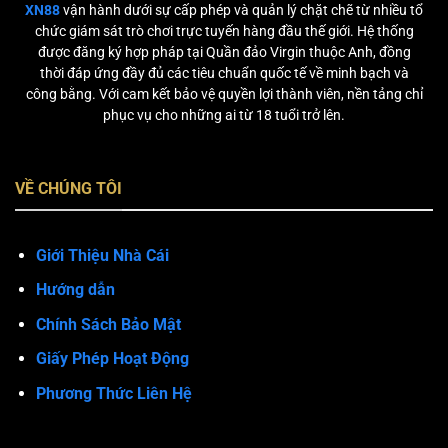
XN88
vận hành dưới sự cấp phép và quản lý chặt chẽ từ nhiều tổ
chức giám sát trò chơi trực tuyến hàng đầu thế giới. Hệ thống
được đăng ký hợp pháp tại Quần đảo Virgin thuộc Anh, đồng
thời đáp ứng đầy đủ các tiêu chuẩn quốc tế về minh bạch và
công bằng. Với cam kết bảo vệ quyền lợi thành viên, nền tảng chỉ
phục vụ cho những ai từ 18 tuổi trở lên.
VỀ CHÚNG TÔI
Giới Thiệu Nhà Cái
Hướng dẫn
Chính Sách Bảo Mật
Giấy Phép Hoạt Động
Phương Thức Liên Hệ