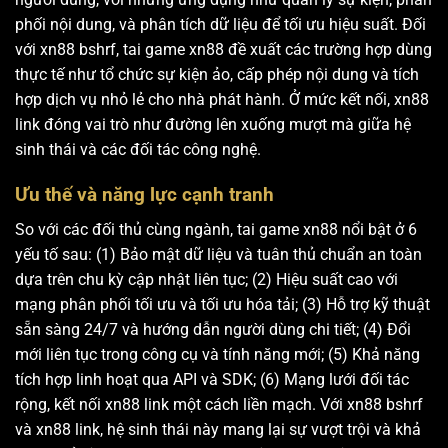
phối nội dung, và phân tích dữ liệu để tối ưu hiệu suất. Đối
với xn88 bshrf, tai game xn88 đề xuất các trường hợp dùng
thực tế như tổ chức sự kiện ảo, cấp phép nội dung và tích
hợp dịch vụ nhỏ lẻ cho nhà phát hành. Ở mức kết nối, xn88
link đóng vai trò như đường lên xuống mượt mà giữa hệ
sinh thái và các đối tác công nghệ.
Ưu thế và năng lực cạnh tranh
So với các đối thủ cùng ngành, tai game xn88 nổi bật ở 6
yếu tố sau: (1) Bảo mật dữ liệu và tuân thủ chuẩn an toàn
dựa trên chu kỳ cập nhật liên tục; (2) Hiệu suất cao với
mạng phân phối tối ưu và tối ưu hóa tải; (3) Hỗ trợ kỹ thuật
sẵn sàng 24/7 và hướng dẫn người dùng chi tiết; (4) Đổi
mới liên tục trong công cụ và tính năng mới; (5) Khả năng
tích hợp linh hoạt qua API và SDK; (6) Mạng lưới đối tác
rộng, kết nối xn88 link một cách liền mạch. Với xn88 bshrf
và xn88 link, hệ sinh thái này mang lại sự vượt trội và khả