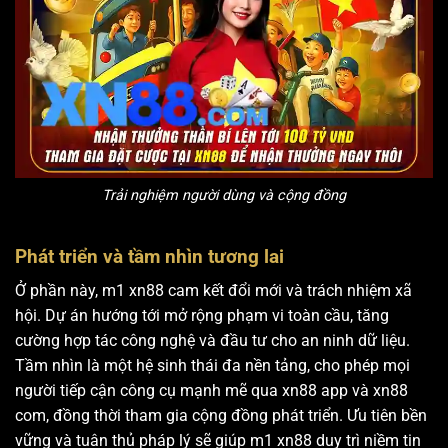
Trải nghiệm người dùng và cộng đồng
Phát triển và tầm nhìn tương lai
Ở phần này, m1 xn88 cam kết đổi mới và trách nhiệm xã
hội. Dự án hướng tới mở rộng phạm vi toàn cầu, tăng
cường hợp tác công nghệ và đầu tư cho an ninh dữ liệu.
Tầm nhìn là một hệ sinh thái đa nền tảng, cho phép mọi
người tiếp cận công cụ mạnh mẽ qua xn88 app và xn88
com, đồng thời tham gia cộng đồng phát triển. Ưu tiên bền
vững và tuân thủ pháp lý sẽ giúp m1 xn88 duy trì niềm tin