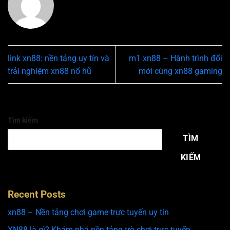
link xn88: nền tảng uy tín và
m1 xn88 – Hành trình đổi
trải nghiệm xn88 nổ hũ
mới cùng xn88 gaming
Tìm kiếm
TÌM
KIẾM
Recent Posts
xn88 – Nền tảng chơi game trực tuyến uy tín
XN88 là gì? Khám phá nền tảng trò chơi trực tuyến