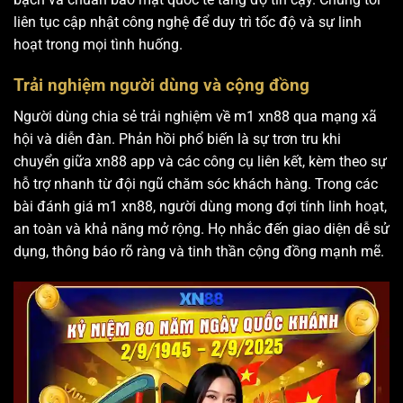
liên tục cập nhật công nghệ để duy trì tốc độ và sự linh
hoạt trong mọi tình huống.
Trải nghiệm người dùng và cộng đồng
Người dùng chia sẻ trải nghiệm về m1 xn88 qua mạng xã
hội và diễn đàn. Phản hồi phổ biến là sự trơn tru khi
chuyển giữa xn88 app và các công cụ liên kết, kèm theo sự
hỗ trợ nhanh từ đội ngũ chăm sóc khách hàng. Trong các
bài đánh giá m1 xn88, người dùng mong đợi tính linh hoạt,
an toàn và khả năng mở rộng. Họ nhắc đến giao diện dễ sử
dụng, thông báo rõ ràng và tinh thần cộng đồng mạnh mẽ.