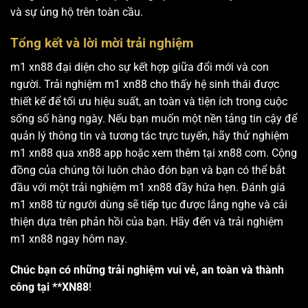
và sự ủng hộ trên toàn cầu.
Tổng kết và lời mời trải nghiệm
m1 xn88 đại diện cho sự kết hợp giữa đổi mới và con
người. Trải nghiệm m1 xn88 cho thấy hệ sinh thái được
thiết kế để tối ưu hiệu suất, an toàn và tiện ích trong cuộc
sống số hàng ngày. Nếu bạn muốn một nền tảng tin cậy để
quản lý thông tin và tương tác trực tuyến, hãy thử nghiệm
m1 xn88 qua xn88 app hoặc xem thêm tại xn88 com. Cộng
đồng của chúng tôi luôn chào đón bạn và bạn có thể bắt
đầu với một trải nghiệm m1 xn88 đầy hứa hẹn. Đánh giá
m1 xn88 từ người dùng sẽ tiếp tục được lắng nghe và cải
thiện dựa trên phản hồi của bạn. Hãy đến và trải nghiệm
m1 xn88 ngay hôm nay.
Chúc bạn có những trải nghiệm vui vẻ, an toàn và thành
công tại **XN88
!