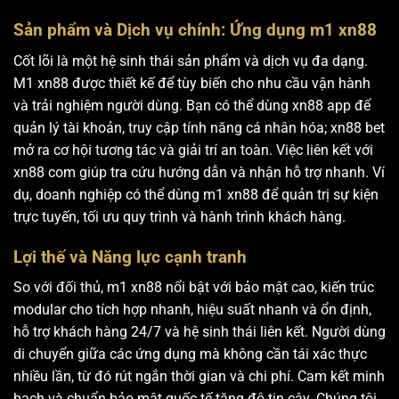
Sản phẩm và Dịch vụ chính: Ứng dụng m1 xn88
Cốt lõi là một hệ sinh thái sản phẩm và dịch vụ đa dạng.
M1 xn88 được thiết kế để tùy biến cho nhu cầu vận hành
và trải nghiệm người dùng. Bạn có thể dùng xn88 app để
quản lý tài khoản, truy cập tính năng cá nhân hóa; xn88 bet
mở ra cơ hội tương tác và giải trí an toàn. Việc liên kết với
xn88 com giúp tra cứu hướng dẫn và nhận hỗ trợ nhanh. Ví
dụ, doanh nghiệp có thể dùng m1 xn88 để quản trị sự kiện
trực tuyến, tối ưu quy trình và hành trình khách hàng.
Lợi thế và Năng lực cạnh tranh
So với đối thủ, m1 xn88 nổi bật với bảo mật cao, kiến trúc
modular cho tích hợp nhanh, hiệu suất nhanh và ổn định,
hỗ trợ khách hàng 24/7 và hệ sinh thái liên kết. Người dùng
di chuyển giữa các ứng dụng mà không cần tái xác thực
nhiều lần, từ đó rút ngắn thời gian và chi phí. Cam kết minh
bạch và chuẩn bảo mật quốc tế tăng độ tin cậy. Chúng tôi