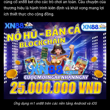
củng cố xn88 bet cho các trò chơi an toàn. Câu chuyện của
thương hiệu là hành trình kiên định và khát vọng mang lợi
ích thiết thực cho cộng đồng.
Ứng dụng m1 xn88 trên các nền tảng Android và iOS