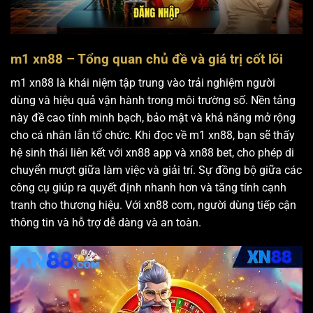
m1 xn88 – Tổng quan chủ đề và giá trị cốt lõi
m1 xn88 là khái niệm tập trung vào trải nghiệm người
dùng và hiệu quả vận hành trong môi trường số. Nền tảng
này đề cao tính minh bạch, bảo mật và khả năng mở rộng
cho cá nhân lẫn tổ chức. Khi đọc về m1 xn88, bạn sẽ thấy
hệ sinh thái liên kết với xn88 app và xn88 bet, cho phép di
chuyển mượt giữa làm việc và giải trí. Sự đồng bộ giữa các
công cụ giúp ra quyết định nhanh hơn và tăng tính cạnh
tranh cho thương hiệu. Với xn88 com, người dùng tiếp cận
thông tin và hỗ trợ dễ dàng và an toàn.