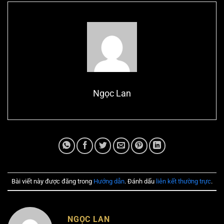
Ngọc Lan
Bài viết này được đăng trong
Hướng dẫn
. Đánh dấu
liên kết thường trực
.
NGỌC LAN