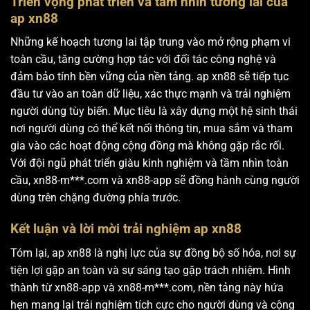
Triển vọng phát triển và tầm nhìn tương lai của
ap xn88
Những kế hoạch tương lai tập trung vào mở rộng phạm vi
toàn cầu, tăng cường hợp tác với đối tác công nghệ và
đảm bảo tính bền vững của nền tảng. ap xn88 sẽ tiếp tục
đầu tư vào an toàn dữ liệu, xác thực mạnh và trải nghiệm
người dùng tùy biến. Mục tiêu là xây dựng một hệ sinh thái
nơi người dùng có thể kết nối thông tin, mua sắm và tham
gia vào các hoạt động cộng đồng mà không gặp rắc rối.
Với đội ngũ phát triển giàu kinh nghiệm và tầm nhìn toàn
cầu, xn88-m***.com và xn88-app sẽ đồng hành cùng người
dùng trên chặng đường phía trước.
Kết luận và lời mời trải nghiệm ap xn88
Tóm lại, ap xn88 là nghị lực của sự đồng bộ số hóa, nơi sự
tiện lợi gặp an toàn và sự sáng tạo gặp trách nhiệm. Hình
thành từ xn88-app và xn88-m***.com, nền tảng này hứa
hẹn mang lại trải nghiệm tích cực cho người dùng và cộng