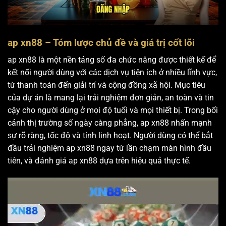
ap xn88 – Tóm lược chủ đề và giá trị cốt lõi
ap xn88 là một nền tảng số đa chức năng được thiết kế để
kết nối người dùng với các dịch vụ tiện ích ở nhiều lĩnh vực,
từ thanh toán đến giải trí và cộng đồng xã hội. Mục tiêu
của dự án là mang lại trải nghiệm đơn giản, an toàn và tin
cậy cho người dùng ở mọi độ tuổi và mọi thiết bị. Trong bối
cảnh thị trường số ngày càng phẳng, ap xn88 nhấn mạnh
sự rõ ràng, tốc độ và tính linh hoạt. Người dùng có thể bắt
đầu trải nghiệm ap xn88 ngay từ lần chạm màn hình đầu
tiên, và đánh giá ap xn88 dựa trên hiệu quả thực tế.